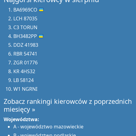
BA6969CO
LCH 87035
C3 TORUN
BH3482PP
DDZ 41983
RBR 54741
ZGR 01776
KR 4HS32
LB 58124
W1 NGRNI
Zobacz rankingi kierowców z poprzednich
miesięcy »
Województwa:
A - województwo mazowieckie
B - województwo podlaskie