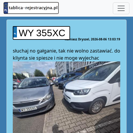
WY 355XC
Kamiasz Dryszel
2026-08-06 13:03:19
słuchaj no gałganie, tak nie wolno zastawiać. do
kliynta sie spiesze i nie moge wyjechac