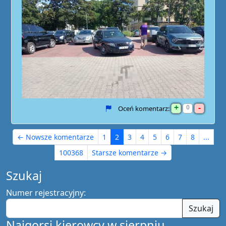
+
-
0
Oceń komentarz:
← Nowsze komentarze
1
2
3
4
5
6
7
8
...
100368
Starsze komentarze →
Szukaj
Numer rejestracyjny:
Szukaj
Najgorsi kierowcy w sierpniu