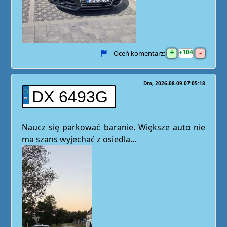
+
-
104
Oceń komentarz:
Dm
2026-08-09 07:05:18
DX 6493G
Naucz się parkować baranie. Większe auto nie
ma szans wyjechać z osiedla…