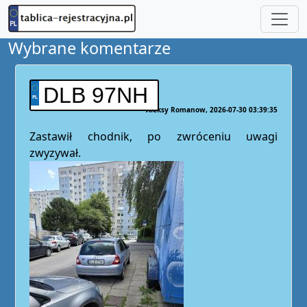
Wybrane komentarze
DLB 97NH
Aleksy Romanow
2026-07-30 03:39:35
Zastawił chodnik, po zwróceniu uwagi
zwyzywał.