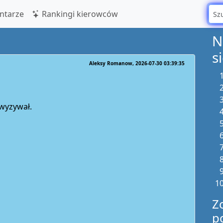
tarze
Rankingi kierowców
N
s
Aleksy Romanow
2026-07-30 03:39:35
zwyzywał.
Z
p