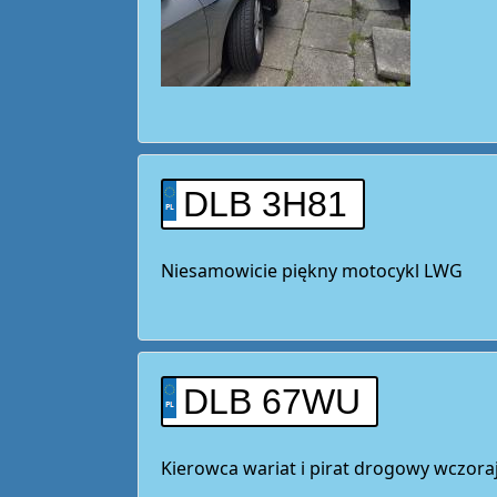
DLB 3H81
Niesamowicie piękny motocykl LWG
DLB 67WU
Kierowca wariat i pirat drogowy wczoraj