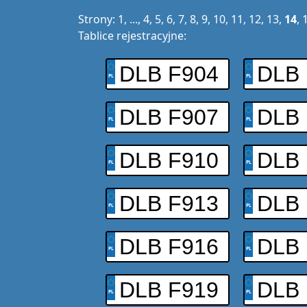
Strony:
1
, ...,
4
,
5
,
6
,
7
,
8
,
9
,
10
,
11
,
12
,
13
,
14
,
Tablice rejestracyjne:
DLB F904
DLB 
DLB F907
DLB 
DLB F910
DLB 
DLB F913
DLB 
DLB F916
DLB 
DLB F919
DLB 