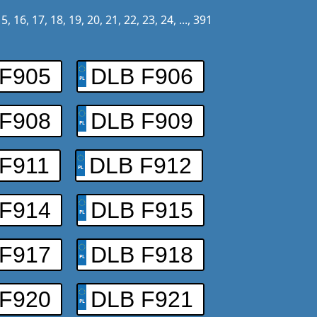
15
,
16
,
17
,
18
,
19
,
20
,
21
,
22
,
23
,
24
, ...,
391
F905
DLB F906
F908
DLB F909
F911
DLB F912
F914
DLB F915
F917
DLB F918
F920
DLB F921