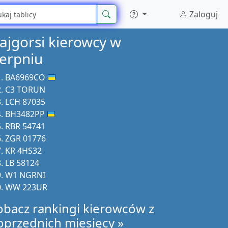
Zaloguj
ajgorsi kierowcy w
ierpniu
BA6969CO
C3 TORUN
LCH 87035
BH3482PP
RBR 54741
ZGR 01776
KR 4HS32
LB 58124
W1 NGRNI
WW 223UR
obacz rankingi kierowców z
oprzednich miesięcy »