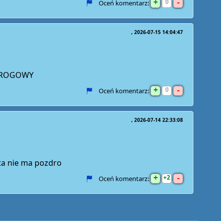
+
-
0
Oceń komentarz:
2026-07-15 14:04:47
 DROGOWY
+
-
0
Oceń komentarz:
2026-07-14 22:33:08
uta nie ma pozdro
+
-
2
Oceń komentarz: