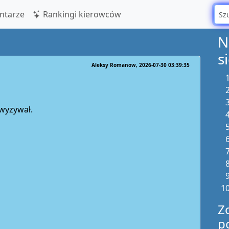
tarze
Rankingi kierowców
N
s
Aleksy Romanow
2026-07-30 03:39:35
zwyzywał.
Z
p