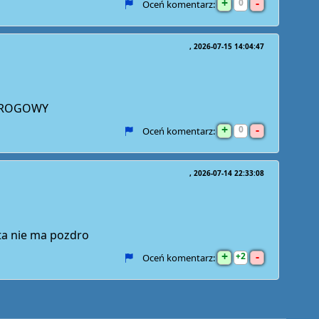
+
-
0
Oceń komentarz:
2026-07-15 14:04:47
 DROGOWY
+
-
0
Oceń komentarz:
2026-07-14 22:33:08
uta nie ma pozdro
+
-
2
Oceń komentarz: