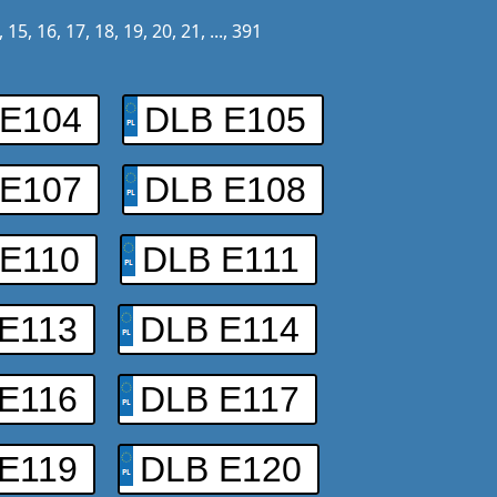
,
15
,
16
,
17
,
18
,
19
,
20
,
21
, ...,
391
 E104
DLB E105
 E107
DLB E108
E110
DLB E111
E113
DLB E114
E116
DLB E117
E119
DLB E120