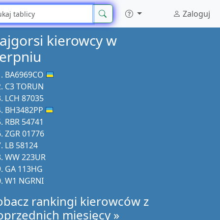
Zaloguj
ajgorsi kierowcy w
ierpniu
BA6969CO
C3 TORUN
LCH 87035
BH3482PP
RBR 54741
ZGR 01776
LB 58124
WW 223UR
GA 113HG
W1 NGRNI
obacz rankingi kierowców z
oprzednich miesięcy »