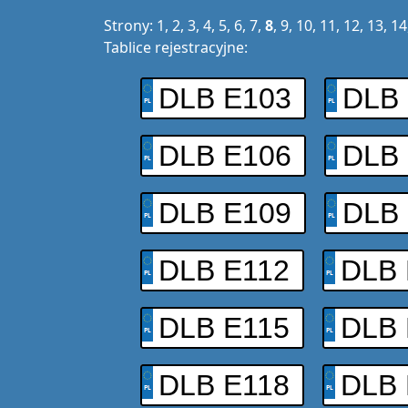
Strony:
1
,
2
,
3
,
4
,
5
,
6
,
7
,
8
,
9
,
10
,
11
,
12
,
13
,
14
Tablice rejestracyjne:
DLB E103
DLB
DLB E106
DLB
DLB E109
DLB 
DLB E112
DLB 
DLB E115
DLB 
DLB E118
DLB 