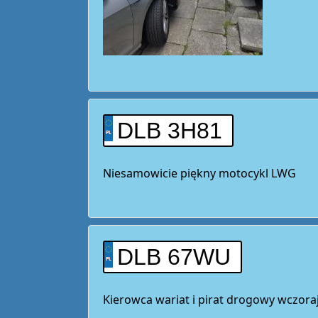
DLB 3H81
Niesamowicie piękny motocykl LWG
DLB 67WU
Kierowca wariat i pirat drogowy wczoraj