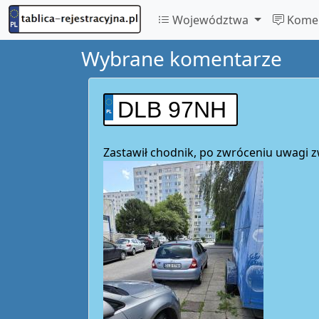
Województwa
Komen
Wybrane komentarze
DLB 97NH
Zastawił chodnik, po zwróceniu uwagi 