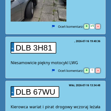
+
-
1
Oceń komentarz:
2026-07-16 19:40:36
DLB 3H81
Niesamowicie piękny motocykl LWG
+
-
0
Oceń komentarz:
Wiki
2026-07-16 13:34:48
DLB 67WU
Kierowca wariat i pirat drogowy wczoraj leżała