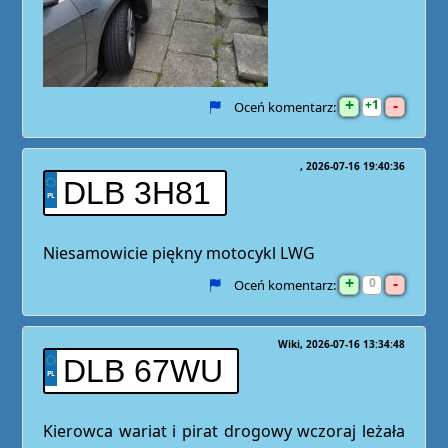
+
-
1
Oceń komentarz:
2026-07-16 19:40:36
DLB 3H81
Niesamowicie piękny motocykl LWG
+
-
0
Oceń komentarz:
Wiki
2026-07-16 13:34:48
DLB 67WU
Kierowca wariat i pirat drogowy wczoraj leżała