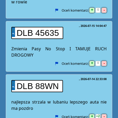
w rowie
+
-
0
Oceń komentarz:
2026-07-15 14:04:47
DLB 45635
Zmienia Pasy No Stop I TAMUJE RUCH
DROGOWY
+
-
0
Oceń komentarz:
2026-07-14 22:33:08
DLB 88WN
najlepsza strzala w lubaniu lepszego auta nie
ma pozdro
+
-
2
Oceń komentarz: