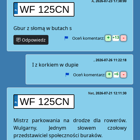
A
2026-07-23 17:38:00
WF 125CN
Gbur z słomą w butach s
+
-
13
Oceń komentarz:
Odpowiedz
2026-07-26 11:22:18
I z korkiem w dupie
+
-
6
Oceń komentarz:
Nat
2026-07-21 12:11:30
WF 125CN
Mistrz parkowania na drodze dla rowerów.
Wulgarny. Jednym słowem czołowy
przedstawiciel społeczności buraków.