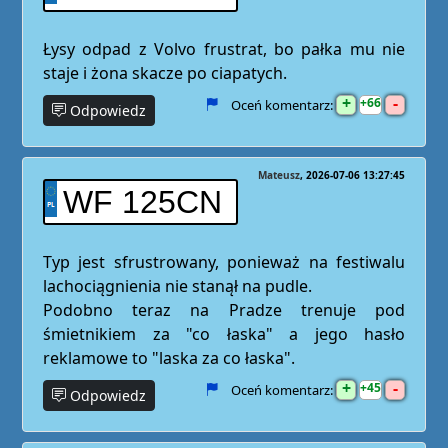
Łysy odpad z Volvo frustrat, bo pałka mu nie
staje i żona skacze po ciapatych.
+
-
66
Oceń komentarz:
Odpowiedz
Mateusz
2026-07-06 13:27:45
WF 125CN
Typ jest sfrustrowany, ponieważ na festiwalu
lachociągnienia nie stanął na pudle.
Podobno teraz na Pradze trenuje pod
śmietnikiem za "co łaska" a jego hasło
reklamowe to "laska za co łaska".
+
-
45
Oceń komentarz:
Odpowiedz