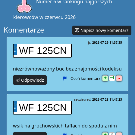
Numer 6 w rankingu najgorszych
kierowców w czerwcu 2026
Komentarze
Napisz nowy komentarz
jc
2026-07-29 11:37:35
WF 125CN
niezrównoważony buc bez znajomości kodeksu
+
-
4
Oceń komentarz:
Odpowiedz
sedziadred
2026-07-28 11:47:23
WF 125CN
wsik na grochowskich taflach do spodu z nim
+
-
0