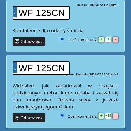
Naiasm
2026-07-11 20:20:10
WF 125CN
Kondolencje dla rodziny śmiecia
+
-
35
Oceń komentarz:
Odpowiedz
WF 125CN
Ryszard Kaliński
2026-07-10 12:51:46
Widziałem jak zaparkował w przejściu
podziemnym metra, kupił kebaba i zaczął się
nim onanizować. Dziwna scena z jeszcze
dziwniejszym jegomościem.
+
-
49
Oceń komentarz:
Odpowiedz