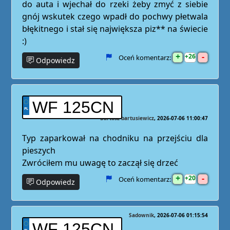
do auta i wjechał do rzeki żeby zmyć z siebie
gnój wskutek czego wpadł do pochwy płetwala
błękitnego i stał się największa piz** na świecie
:)
+
-
26
Oceń komentarz:
Odpowiedz
WF 125CN
Bartosz bartusiewicz
2026-07-06 11:00:47
Typ zaparkował na chodniku na przejściu dla
pieszych
Zwróciłem mu uwagę to zaczął się drzeć
+
-
20
Oceń komentarz:
Odpowiedz
Sadownik
2026-07-06 01:15:54
WF 125CN