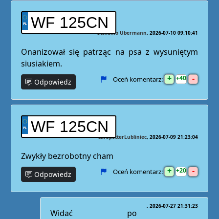
WF 125CN
Schlomo Ubermann
2026-07-10 09:10:41
Onanizował się patrząc na psa z wysuniętym
siusiakiem.
+
-
40
Oceń komentarz:
Odpowiedz
WF 125CN
CarSpotterLubliniec
2026-07-09 21:23:04
Zwykły bezrobotny cham
+
-
20
Oceń komentarz:
Odpowiedz
2026-07-27 21:31:23
Widać po