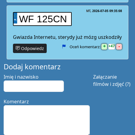
MT
2026-07-05 09:35:08
WF 125CN
Gwiazda Internetu, sterydy już mózg uszkodziły
+
-
47
Oceń komentarz:
Odpowiedz
Dodaj komentarz
Imię i nazwisko
Załączanie
filmów i zdjęć (?)
Komentarz