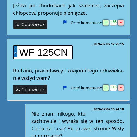
Jeździ po chodnikach jak szaleniec, zaczepia
chłopców, proponuje pieniądze.
+
-
26
Oceń komentarz:
Odpowiedz
.
2026-07-05 12:25:15
WF 125CN
Rodzino, pracodawcy i znajomi tego człowieka-
nie wstyd wam?
+
-
33
Oceń komentarz:
Odpowiedz
2026-07-06 16:24:18
Nie znam nikogo, kto
zachowuje i wyraża się w ten sposób.
Co to za rasa? Po prawej stronie Wisły
to normalne?