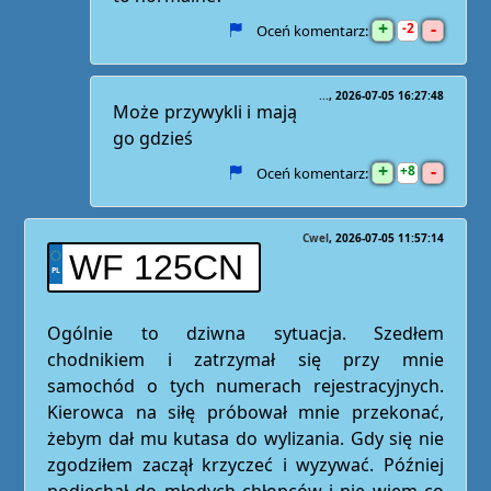
+
-
2
Oceń komentarz:
...
2026-07-05 16:27:48
Może przywykli i mają
go gdzieś
+
-
8
Oceń komentarz:
Cwel
2026-07-05 11:57:14
WF 125CN
Ogólnie to dziwna sytuacja. Szedłem
chodnikiem i zatrzymał się przy mnie
samochód o tych numerach rejestracyjnych.
Kierowca na siłę próbował mnie przekonać,
żebym dał mu kutasa do wylizania. Gdy się nie
zgodziłem zaczął krzyczeć i wyzywać. Później
podjechał do młodych chłopców i nie wiem co