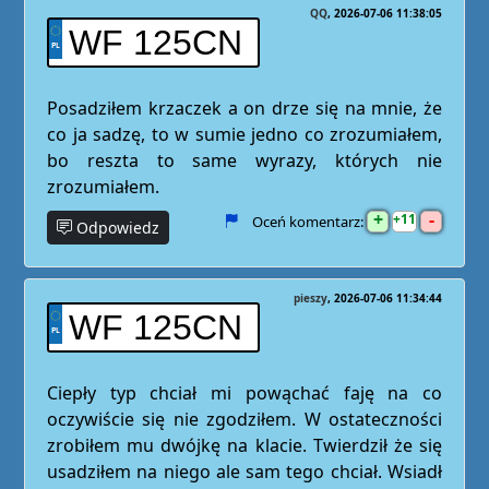
QQ
2026-07-06 11:38:05
WF 125CN
Posadziłem krzaczek a on drze się na mnie, że
co ja sadzę, to w sumie jedno co zrozumiałem,
bo reszta to same wyrazy, których nie
zrozumiałem.
+
-
11
Oceń komentarz:
Odpowiedz
pieszy
2026-07-06 11:34:44
WF 125CN
Ciepły typ chciał mi powąchać faję na co
oczywiście się nie zgodziłem. W ostateczności
zrobiłem mu dwójkę na klacie. Twierdził że się
usadziłem na niego ale sam tego chciał. Wsiadł