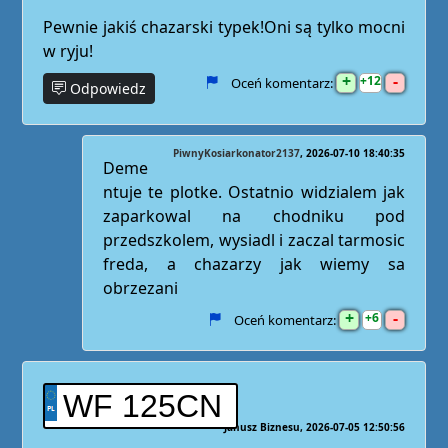
Pewnie jakiś chazarski typek!Oni są tylko mocni
w ryju!
+
-
12
Oceń komentarz:
Odpowiedz
PiwnyKosiarkonator2137
2026-07-10 18:40:35
Deme
ntuje te plotke. Ostatnio widzialem jak
zaparkowal na chodniku pod
przedszkolem, wysiadl i zaczal tarmosic
freda, a chazarzy jak wiemy sa
obrzezani
+
-
6
Oceń komentarz:
WF 125CN
Janusz Biznesu
2026-07-05 12:50:56