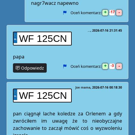
nagr7wacz napewno
+
-
17
Oceń komentarz:
…
2026-07-16 21:31:45
WF 125CN
papa
+
-
3
Oceń komentarz:
Odpowiedz
Joe mama
2026-07-16 00:18:30
WF 125CN
pan ciągnął lache koledze za Orlenem a gdy
zwróciłem im uwagę że to nieobyczajne
zachowanie to zaczął mówić coś o wyzwoleniu