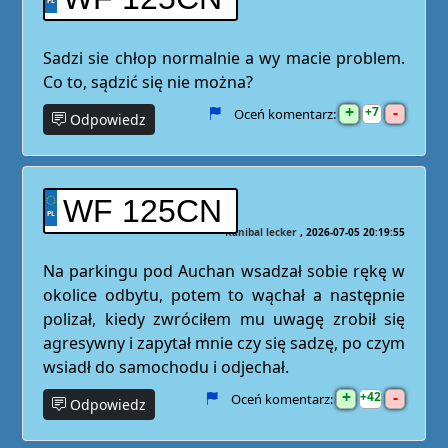
Sadzi sie chłop normalnie a wy macie problem.
Co to, sądzić się nie można?
+
-
7
Oceń komentarz:
Odpowiedz
WF 125CN
Kanibal lecker
2026-07-05 20:19:55
Na parkingu pod Auchan wsadzał sobie rękę w
okolice odbytu, potem to wąchał a następnie
polizał, kiedy zwróciłem mu uwagę zrobił się
agresywny i zapytał mnie czy się sadzę, po czym
wsiadł do samochodu i odjechał.
+
-
42
Oceń komentarz:
Odpowiedz