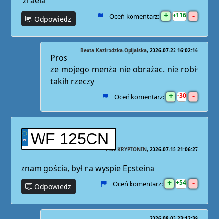
izraela
+
-
116
Oceń komentarz:
Odpowiedz
Beata Kazirodzka-Opijałska
2026-07-22 16:02:16
Pros
ze mojego menża nie obrażac. nie robił
takih rzeczy
+
-
30
Oceń komentarz:
WF 125CN
PAN KRYPTONIN
2026-07-15 21:06:27
znam gościa, był na wyspie Epsteina
+
-
54
Oceń komentarz:
Odpowiedz
2026-08-03 23:12:39