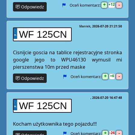
+
-
12
Oceń komentarz:
Odpowiedz
Maniek
2026-07-20 21:21:50
WF 125CN
Cisnijcie goscia na tablice rejestracyjne stronka
google jego to WPU46130 wymusil mi
pierszenstwa 10m przed maske
+
-
6
Oceń komentarz:
Odpowiedz
2026-07-20 16:47:48
WF 125CN
Kocham użytkownika tego pojazdu!!!
+
-
26
Oceń komentarz: