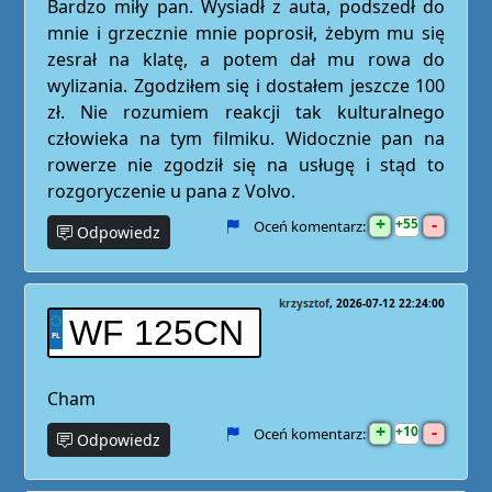
Bardzo miły pan. Wysiadł z auta, podszedł do
mnie i grzecznie mnie poprosił, żebym mu się
zesrał na klatę, a potem dał mu rowa do
wylizania. Zgodziłem się i dostałem jeszcze 100
zł. Nie rozumiem reakcji tak kulturalnego
człowieka na tym filmiku. Widocznie pan na
rowerze nie zgodził się na usługę i stąd to
rozgoryczenie u pana z Volvo.
+
-
55
Oceń komentarz:
Odpowiedz
krzysztof
2026-07-12 22:24:00
WF 125CN
Cham
+
-
10
Oceń komentarz:
Odpowiedz