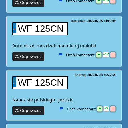
+
-
13
Oceń komentarz:
Odpowiedz
Duzi dzion
2026-07-25 14:03:09
WF 125CN
Auto duze, mozdzek malutki oj malutki
+
-
12
Oceń komentarz:
Odpowiedz
Andrzej
2026-07-24 16:22:55
WF 125CN
Naucz sie polskiego i jezdzic.
+
-
9
Oceń komentarz:
Odpowiedz