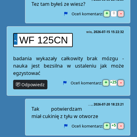
Tez tam byłeś ze wiesz?
+
-
0
Oceń komentarz:
wio
2026-07-15 15:22:32
WF 125CN
badania wykazały całkowity brak mózgu -
nauka jest bezsilna w ustaleniu jak może
egzystować
+
-
25
Oceń komentarz:
Odpowiedz
....
2026-07-20 18:23:21
Tak potwierdzam
miał cukinię z tyłu w otworze
+
-
5
Oceń komentarz: