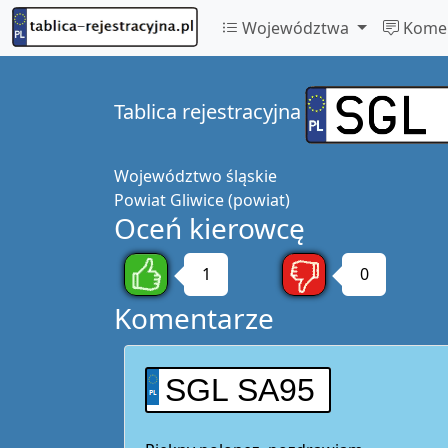
Województwa
Komen
Tablica rejestracyjna
Województwo
śląskie
Powiat
Gliwice (powiat)
Oceń kierowcę
1
0
Komentarze
SGL SA95