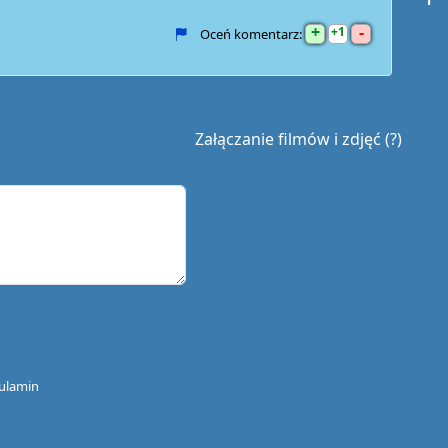
+
-
1
Oceń komentarz:
Załączanie filmów i zdjęć (?)
ulamin