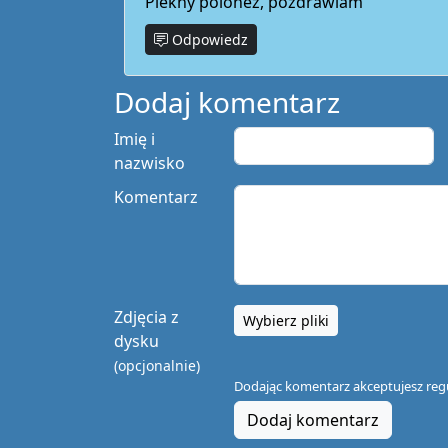
Piekny polonez, pozdrawiam
Odpowiedz
Dodaj komentarz
Imię i
nazwisko
Komentarz
Zdjęcia z
Wybierz pliki
dysku
(opcjonalnie)
Dodając komentarz akceptujesz
reg
Dodaj komentarz