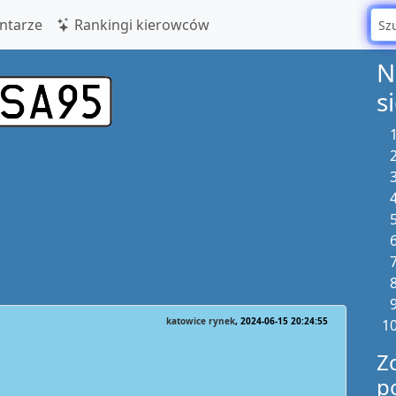
tarze
Rankingi kierowców
N
s
katowice rynek
2024-06-15 20:24:55
Z
p