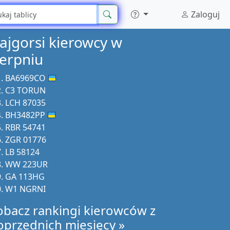
Zaloguj
ajgorsi kierowcy w
ierpniu
BA6969CO
C3 TORUN
LCH 87035
BH3482PP
RBR 54741
ZGR 01776
LB 58124
WW 223UR
GA 113HG
W1 NGRNI
obacz rankingi kierowców z
oprzednich miesięcy »