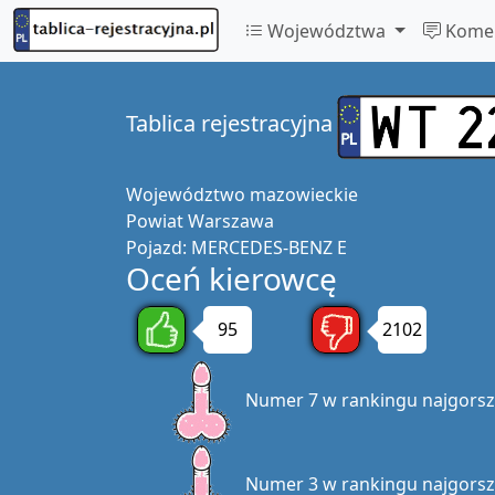
Województwa
Komen
Tablica rejestracyjna
Województwo
mazowieckie
Powiat
Warszawa
Pojazd:
MERCEDES-BENZ E
Oceń kierowcę
95
2102
Numer 7 w rankingu najgors
Numer 3 w rankingu najgors