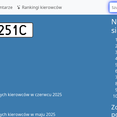
tarze
Rankingi kierowców
N
s
zych kierowców w czerwcu 2025
Z
p
zych kierowców w maju 2025