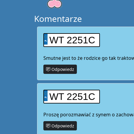
Komentarze
WT 2251C
Smutne jest to że rodzice go tak traktow
Odpowiedz
WT 2251C
Proszę porozmawiać z synem o zachowan
Odpowiedz