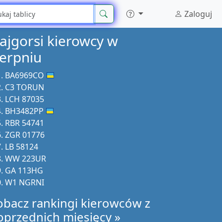
Zaloguj
ajgorsi kierowcy w
ierpniu
BA6969CO
C3 TORUN
LCH 87035
BH3482PP
RBR 54741
ZGR 01776
LB 58124
WW 223UR
GA 113HG
W1 NGRNI
obacz rankingi kierowców z
oprzednich miesięcy »