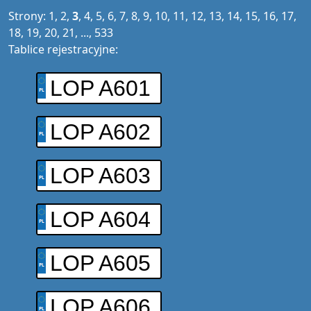
Strony:
1
,
2
,
3
,
4
,
5
,
6
,
7
,
8
,
9
,
10
,
11
,
12
,
13
,
14
,
15
,
16
,
17
,
18
,
19
,
20
,
21
, ...,
533
Tablice rejestracyjne:
LOP A601
LOP A602
LOP A603
LOP A604
LOP A605
LOP A606