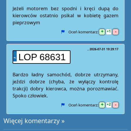
Jeżeli motorem bez spodni i kręci dupą do
kierowców ostatnio psikal w kobietę gazem
pieprzowym
+
-
1
Oceń komentarz:
2026-07-31 19:29:17
LOP 68631
Bardzo ładny samochód, dobrze utrzymany,
jeździ dobrze (chyba, że wyłączy kontrolę
trakcji) dobry kierowca, można porozmawiać.
Spoko człowiek.
+
-
2
Oceń komentarz:
Więcej komentarzy »