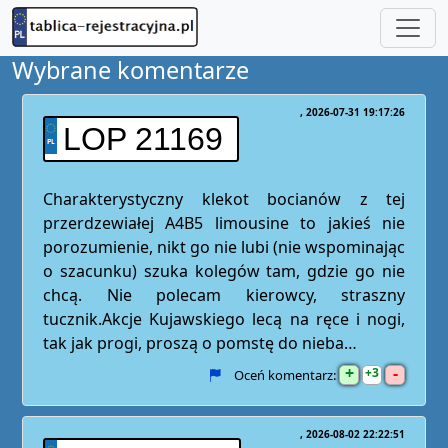
Wybrane komentarze
2026-07-31 19:17:26
LOP 21169
Charakterystyczny klekot bocianów z tej
przerdzewiałej A4B5 limousine to jakieś nie
porozumienie, nikt go nie lubi (nie wspominając
o szacunku) szuka kolegów tam, gdzie go nie
chcą. Nie polecam kierowcy, straszny
tucznik.Akcje Kujawskiego lecą na ręce i nogi,
tak jak progi, proszą o pomstę do nieba…
+
-
3
Oceń komentarz:
2026-08-02 22:22:51