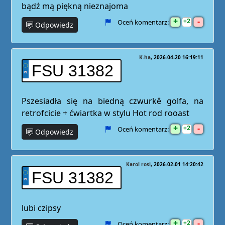
bądź mą piękną nieznajoma
+
-
2
Oceń komentarz:
Odpowiedz
K-ha
2026-04-20 16:19:11
FSU 31382
Pszesiadła się na biedną czwurkê golfa, na
retrofcicie + ćwiartka w stylu Hot rod rooast
+
-
2
Oceń komentarz:
Odpowiedz
Karol rosi
2026-02-01 14:20:42
FSU 31382
lubi czipsy
+
-
2
Oceń komentarz: