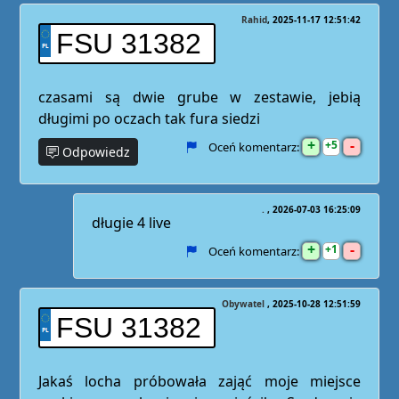
Rahid
2025-11-17 12:51:42
FSU 31382
czasami są dwie grube w zestawie, jebią
długimi po oczach tak fura siedzi
+
-
5
Oceń komentarz:
Odpowiedz
.
2026-07-03 16:25:09
długie 4 live
+
-
1
Oceń komentarz:
Obywatel
2025-10-28 12:51:59
FSU 31382
Jakaś locha próbowała zająć moje miejsce