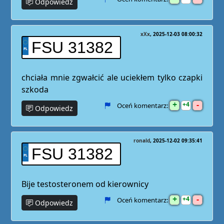
Odpowiedz
xXx
2025-12-03 08:00:32
FSU 31382
chciała mnie zgwałcić ale uciekłem tylko czapki
szkoda
+
-
4
Oceń komentarz:
Odpowiedz
ronald
2025-12-02 09:35:41
FSU 31382
Bije testosteronem od kierownicy
+
-
4
Oceń komentarz:
Odpowiedz