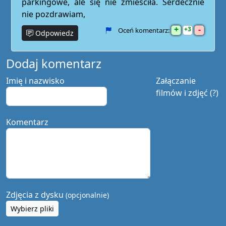
parkingowe, ale się nie zmieściła. Serdecznie
nie pozdrawiam,
+
-
3
Oceń komentarz:
Odpowiedz
Dodaj komentarz
Imię i nazwisko
Załączanie
filmów i zdjęć (?)
Komentarz
Zdjęcia z dysku
(opcjonalnie)
Wybierz pliki