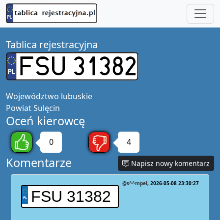
Tablica rejestracyjna
Województwo
lubuskie
Powiat
Sulęcin
Oceń kierowcę
0
4
Komentarze
Napisz nowy komentarz
@s^^mpel
2026-05-08 23:30:27
FSU 31382