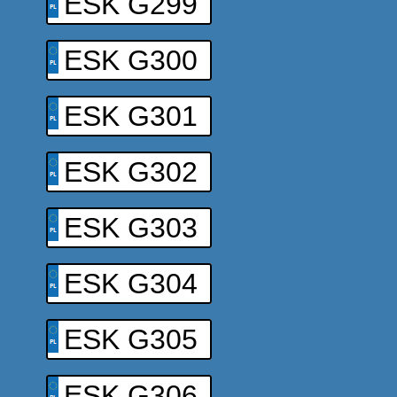
ESK G299
ESK G300
ESK G301
ESK G302
ESK G303
ESK G304
ESK G305
ESK G306