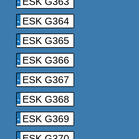
ESK G363
ESK G364
ESK G365
ESK G366
ESK G367
ESK G368
ESK G369
ESK G370