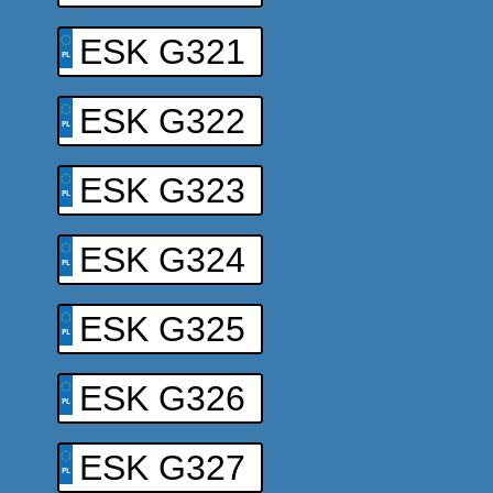
ESK G321
ESK G322
ESK G323
ESK G324
ESK G325
ESK G326
ESK G327