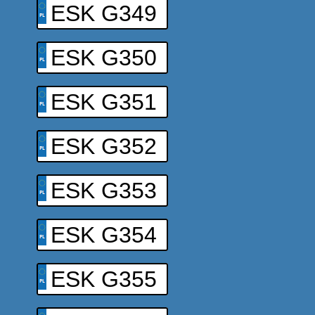
ESK G349
ESK G350
ESK G351
ESK G352
ESK G353
ESK G354
ESK G355