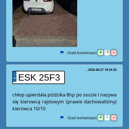
+
-
1
Oceń komentarz:
2026-06-27 18:54:29
ESK 25F3
chłop upierdala piżdzika 8hp po soszie i nazywa
się kierowcą rajdowym (prawie dachowaliśmy)
kierowca 10/10
+
-
0
Oceń komentarz: