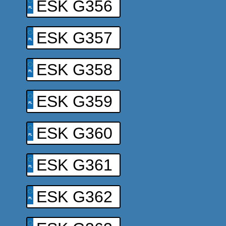
ESK G356
ESK G357
ESK G358
ESK G359
ESK G360
ESK G361
ESK G362