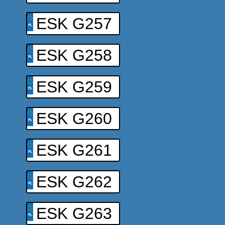
ESK G257
ESK G258
ESK G259
ESK G260
ESK G261
ESK G262
ESK G263