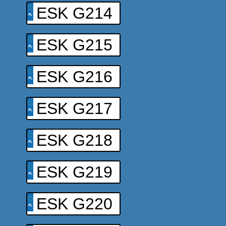
ESK G214
ESK G215
ESK G216
ESK G217
ESK G218
ESK G219
ESK G220