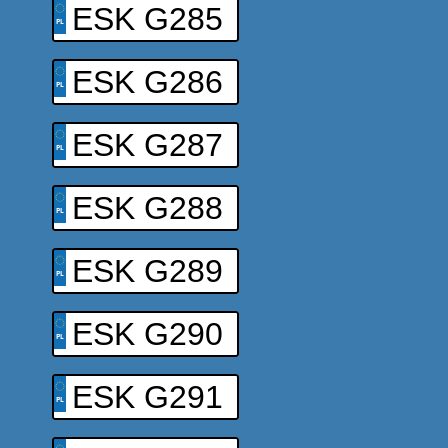
ESK G285
ESK G286
ESK G287
ESK G288
ESK G289
ESK G290
ESK G291