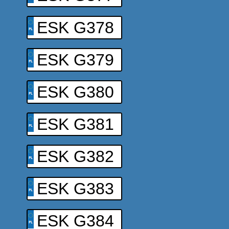
ESK G378
ESK G379
ESK G380
ESK G381
ESK G382
ESK G383
ESK G384