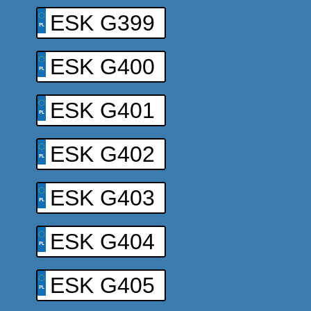
ESK G399
ESK G400
ESK G401
ESK G402
ESK G403
ESK G404
ESK G405