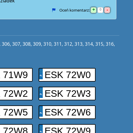
dziadek
+
-
0
Oceń komentarz:
,
306
,
307
,
308
,
309
,
310
,
311
,
312
,
313
,
314
,
315
,
316
,
 71W9
ESK 72W0
 72W2
ESK 72W3
 72W5
ESK 72W6
 72W8
ESK 72W9