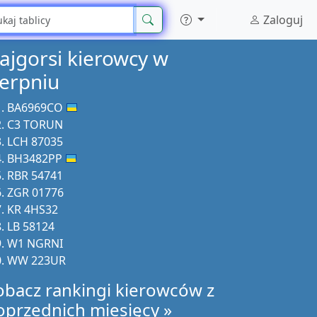
Zaloguj
ajgorsi kierowcy w
ierpniu
BA6969CO
C3 TORUN
LCH 87035
BH3482PP
RBR 54741
ZGR 01776
KR 4HS32
LB 58124
W1 NGRNI
WW 223UR
obacz rankingi kierowców z
oprzednich miesięcy »