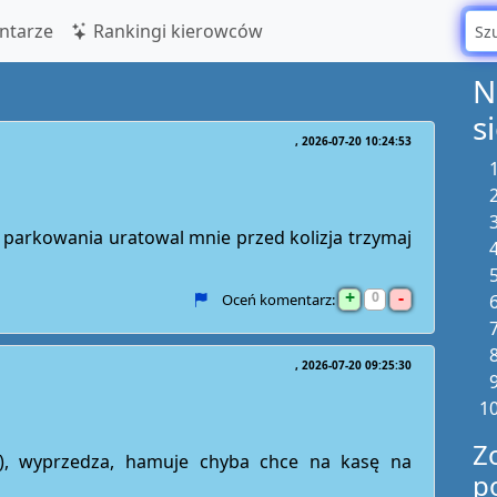
tarze
Rankingi kierowców
N
s
2026-07-20 10:24:53
 parkowania uratowal mnie przed kolizja trzymaj
+
-
0
Oceń komentarz:
2026-07-20 09:25:30
Z
l), wyprzedza, hamuje chyba chce na kasę na
p