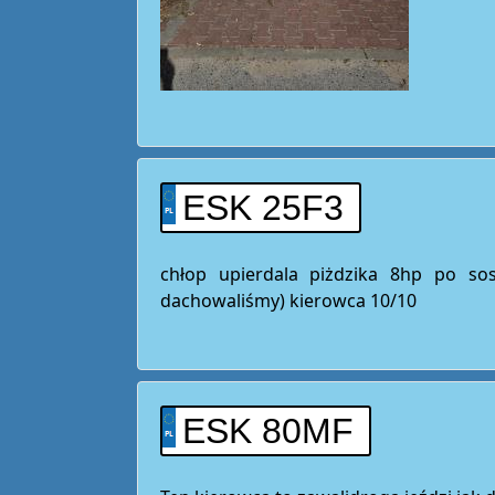
ESK 25F3
chłop upierdala piżdzika 8hp po so
dachowaliśmy) kierowca 10/10
ESK 80MF