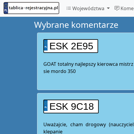
Województwa
Komen
Wybrane komentarze
ESK 2E95
GOAT totalny najlepszy kierowca mistrz
sie mordo 350
ESK 9C18
Uważajcie, cham drogowy (nauczycie
klepanie