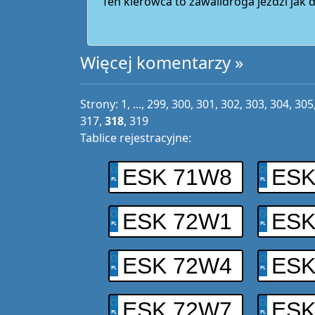
Ten kierowca to zawalidroga jeździ jak 
Więcej komentarzy »
Strony:
1
, ...,
299
,
300
,
301
,
302
,
303
,
304
,
305
317
,
318
,
319
Tablice rejestracyjne:
ESK 71W8
ESK
ESK 72W1
ESK
ESK 72W4
ESK
ESK 72W7
ESK