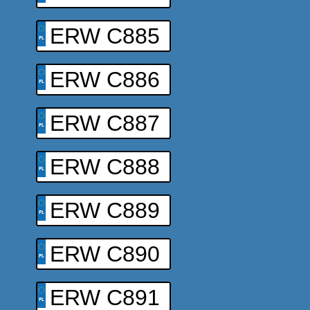
ERW C885
ERW C886
ERW C887
ERW C888
ERW C889
ERW C890
ERW C891