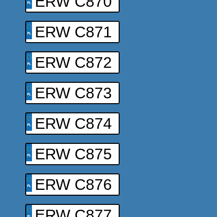
ERW C870
ERW C871
ERW C872
ERW C873
ERW C874
ERW C875
ERW C876
ERW C877