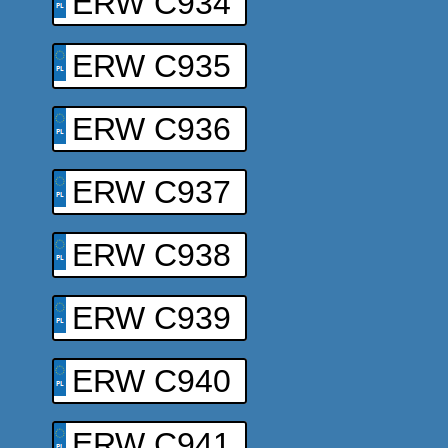
ERW C934
ERW C935
ERW C936
ERW C937
ERW C938
ERW C939
ERW C940
ERW C941