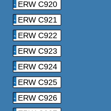
ERW C920
ERW C921
ERW C922
ERW C923
ERW C924
ERW C925
ERW C926