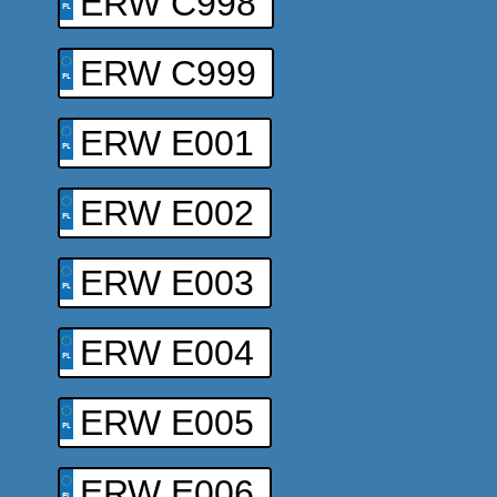
ERW C998
ERW C999
ERW E001
ERW E002
ERW E003
ERW E004
ERW E005
ERW E006