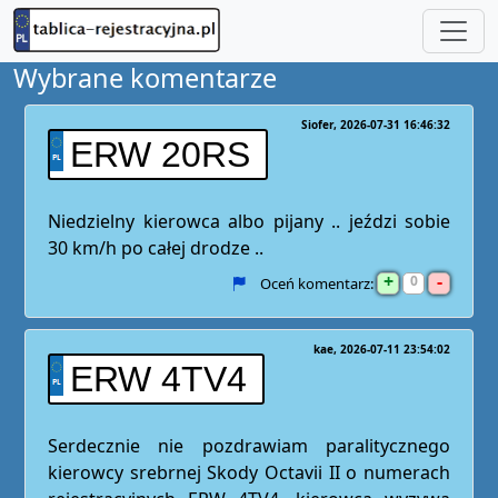
Wybrane komentarze
Siofer
2026-07-31 16:46:32
ERW 20RS
Niedzielny kierowca albo pijany .. jeździ sobie
30 km/h po całej drodze ..
+
-
0
Oceń komentarz:
kae
2026-07-11 23:54:02
ERW 4TV4
Serdecznie nie pozdrawiam paralitycznego
kierowcy srebrnej Skody Octavii II o numerach