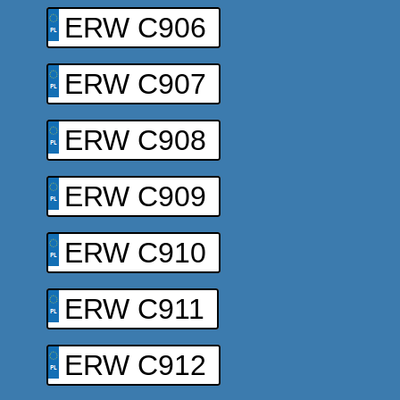
ERW C906
ERW C907
ERW C908
ERW C909
ERW C910
ERW C911
ERW C912