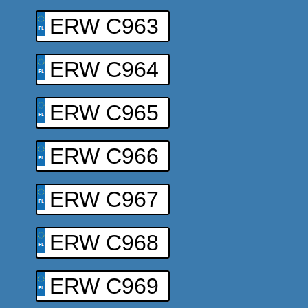
ERW C963
ERW C964
ERW C965
ERW C966
ERW C967
ERW C968
ERW C969