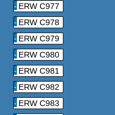
ERW C977
ERW C978
ERW C979
ERW C980
ERW C981
ERW C982
ERW C983