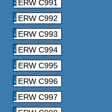
ERW C991
ERW C992
ERW C993
ERW C994
ERW C995
ERW C996
ERW C997