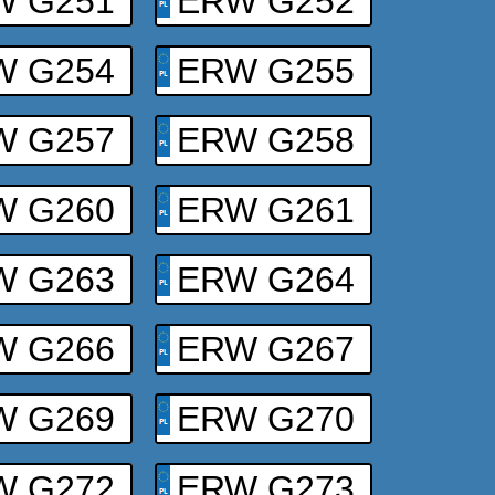
W G251
ERW G252
W G254
ERW G255
W G257
ERW G258
W G260
ERW G261
W G263
ERW G264
W G266
ERW G267
W G269
ERW G270
W G272
ERW G273