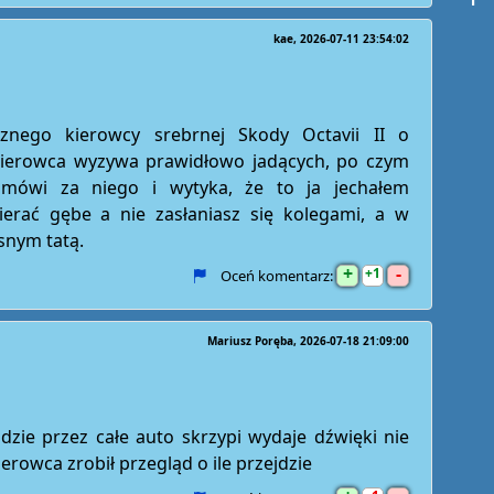
kae
2026-07-11 23:54:02
cznego kierowcy srebrnej Skody Octavii II o
kierowca wyzywa prawidłowo jadących, po czym
a mówi za niego i wytyka, że to ja jechałem
ierać gębe a nie zasłaniasz się kolegami, a w
snym tatą.
+
-
1
Oceń komentarz:
Mariusz Poręba
2026-07-18 21:09:00
idzie przez całe auto skrzypi wydaje dźwięki nie
ierowca zrobił przegląd o ile przejdzie