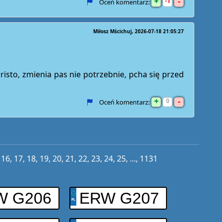
+
-
1
Oceń komentarz:
Miłosz Mścichuj
2026-07-18 21:05:27
risto, zmienia pas nie potrzebnie, pcha się przed
+
-
0
Oceń komentarz:
,
16
,
17
,
18
,
19
,
20
,
21
,
22
,
23
,
24
,
25
, ...,
1131
W G206
ERW G207