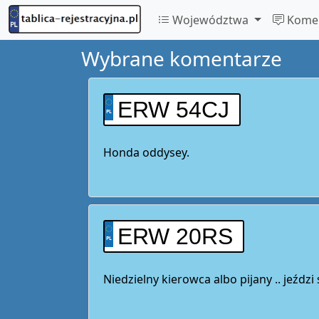
Województwa
Komen
Wybrane komentarze
ERW 54CJ
Honda oddysey.
ERW 20RS
Niedzielny kierowca albo pijany .. jeździ