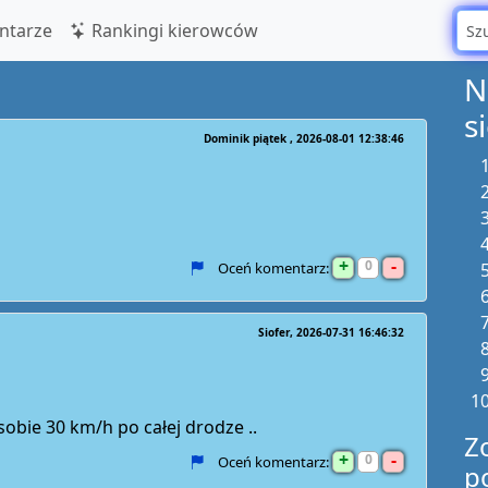
tarze
Rankingi kierowców
N
s
Dominik piątek
2026-08-01 12:38:46
+
-
0
Oceń komentarz:
Siofer
2026-07-31 16:46:32
 sobie 30 km/h po całej drodze ..
Z
+
-
0
Oceń komentarz:
p