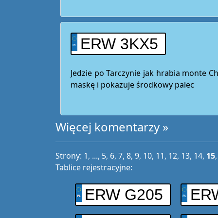
ERW 3KX5
Jedzie po Tarczynie jak hrabia monte Ch
maskę i pokazuje środkowy palec
Więcej komentarzy »
Strony:
1
, ...,
5
,
6
,
7
,
8
,
9
,
10
,
11
,
12
,
13
,
14
,
15
Tablice rejestracyjne:
ERW G205
ER