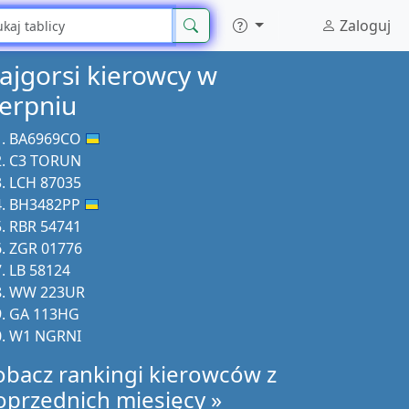
Zaloguj
ajgorsi kierowcy w
ierpniu
BA6969CO
C3 TORUN
LCH 87035
BH3482PP
RBR 54741
ZGR 01776
LB 58124
WW 223UR
GA 113HG
W1 NGRNI
obacz rankingi kierowców z
oprzednich miesięcy »