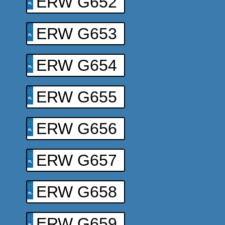
ERW G652
ERW G653
ERW G654
ERW G655
ERW G656
ERW G657
ERW G658
ERW G659