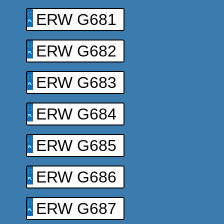
ERW G681
ERW G682
ERW G683
ERW G684
ERW G685
ERW G686
ERW G687