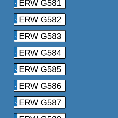
ERW G581
ERW G582
ERW G583
ERW G584
ERW G585
ERW G586
ERW G587