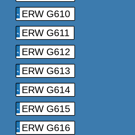
ERW G610
ERW G611
ERW G612
ERW G613
ERW G614
ERW G615
ERW G616