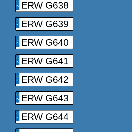
ERW G638
ERW G639
ERW G640
ERW G641
ERW G642
ERW G643
ERW G644