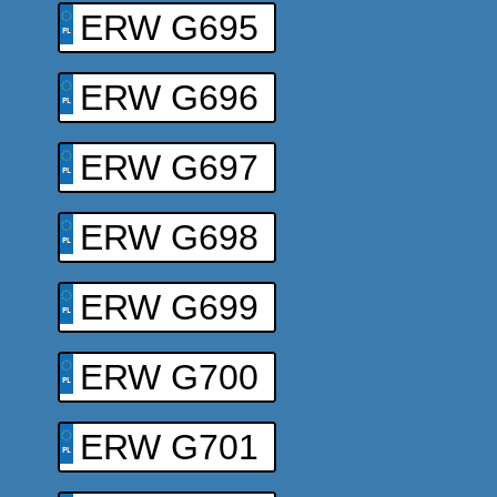
ERW G695
ERW G696
ERW G697
ERW G698
ERW G699
ERW G700
ERW G701