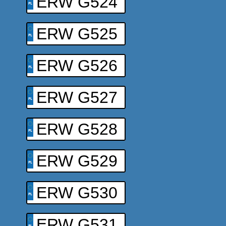
ERW G524
ERW G525
ERW G526
ERW G527
ERW G528
ERW G529
ERW G530
ERW G531