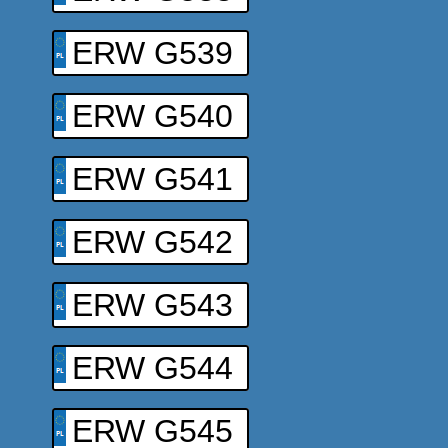
ERW G539
ERW G540
ERW G541
ERW G542
ERW G543
ERW G544
ERW G545