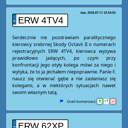
kae
2026-07-11 23:54:02
ERW 4TV4
Serdecznie nie pozdrawiam paralitycznego
kierowcy srebrnej Skody Octavii II o numerach
rejestracyjnych ERW 4TV4, kierowca wyzywa
prawidłowo jadących, po czym przy
konfrontacji jego otyły kolega mówi za niego i
wytyka, że to ja jechałem niepoprawnie. Panie F,
naucz się otwierać gębe a nie zasłaniasz się
kolegami, a w niektórych sytuacjach nawet
swoim własnym tatą.
+
-
1
Oceń komentarz:
ERW 62XP