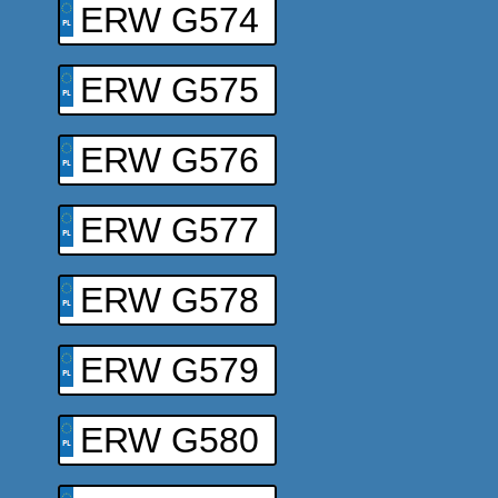
ERW G574
ERW G575
ERW G576
ERW G577
ERW G578
ERW G579
ERW G580