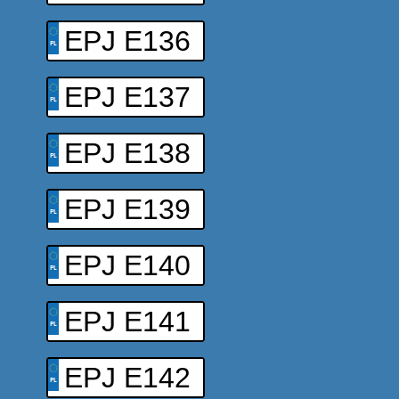
EPJ E136
EPJ E137
EPJ E138
EPJ E139
EPJ E140
EPJ E141
EPJ E142