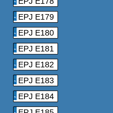
EPJ E178
EPJ E179
EPJ E180
EPJ E181
EPJ E182
EPJ E183
EPJ E184
EPJ E185