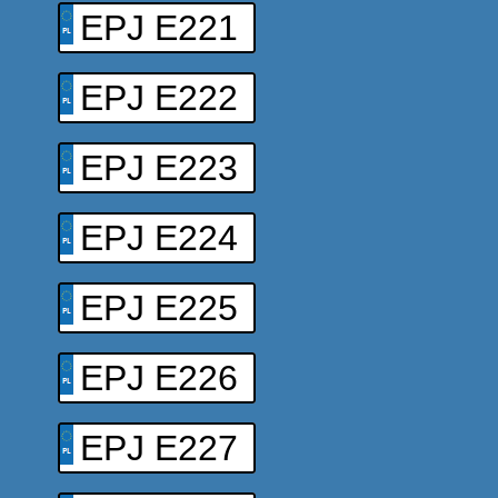
EPJ E221
EPJ E222
EPJ E223
EPJ E224
EPJ E225
EPJ E226
EPJ E227