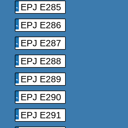
EPJ E285
EPJ E286
EPJ E287
EPJ E288
EPJ E289
EPJ E290
EPJ E291