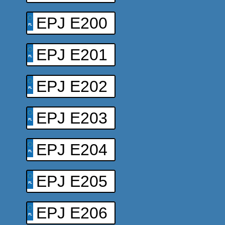
EPJ E200
EPJ E201
EPJ E202
EPJ E203
EPJ E204
EPJ E205
EPJ E206