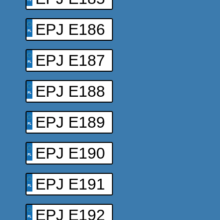
EPJ E186
EPJ E187
EPJ E188
EPJ E189
EPJ E190
EPJ E191
EPJ E192