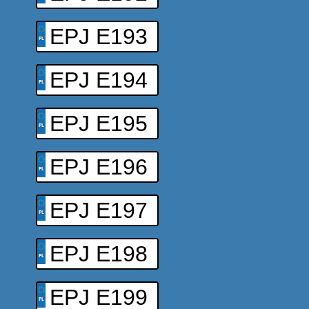
EPJ E193
EPJ E194
EPJ E195
EPJ E196
EPJ E197
EPJ E198
EPJ E199