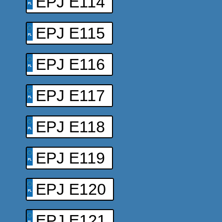
EPJ E114
EPJ E115
EPJ E116
EPJ E117
EPJ E118
EPJ E119
EPJ E120
EPJ E121