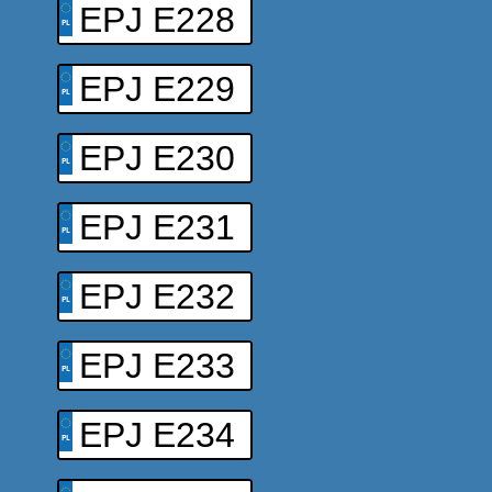
EPJ E228
EPJ E229
EPJ E230
EPJ E231
EPJ E232
EPJ E233
EPJ E234