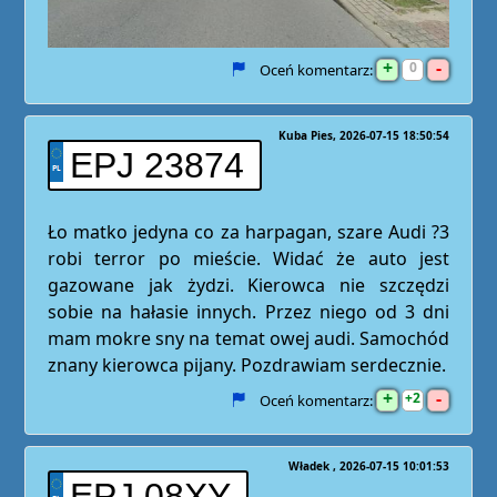
+
-
0
Oceń komentarz:
Kuba Pies
2026-07-15 18:50:54
EPJ 23874
Ło matko jedyna co za harpagan, szare Audi ?3
robi terror po mieście. Widać że auto jest
gazowane jak żydzi. Kierowca nie szczędzi
sobie na hałasie innych. Przez niego od 3 dni
mam mokre sny na temat owej audi. Samochód
znany kierowca pijany. Pozdrawiam serdecznie.
+
-
2
Oceń komentarz:
Władek
2026-07-15 10:01:53
EPJ 08XY