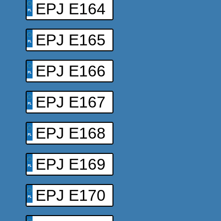
EPJ E164
EPJ E165
EPJ E166
EPJ E167
EPJ E168
EPJ E169
EPJ E170