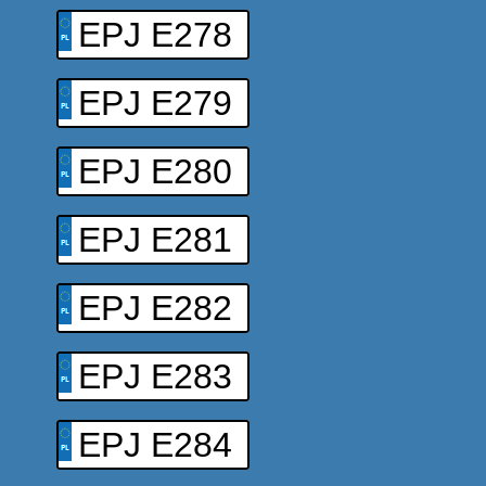
EPJ E278
EPJ E279
EPJ E280
EPJ E281
EPJ E282
EPJ E283
EPJ E284