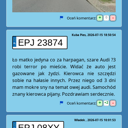
+
-
0
Oceń komentarz:
Kuba Pies
2026-07-15 18:50:54
EPJ 23874
Ło matko jedyna co za harpagan, szare Audi ?3
robi terror po mieście. Widać że auto jest
gazowane jak żydzi. Kierowca nie szczędzi
sobie na hałasie innych. Przez niego od 3 dni
mam mokre sny na temat owej audi. Samochód
znany kierowca pijany. Pozdrawiam serdecznie.
+
-
2
Oceń komentarz:
Władek
2026-07-15 10:01:53
EPJ 08XY