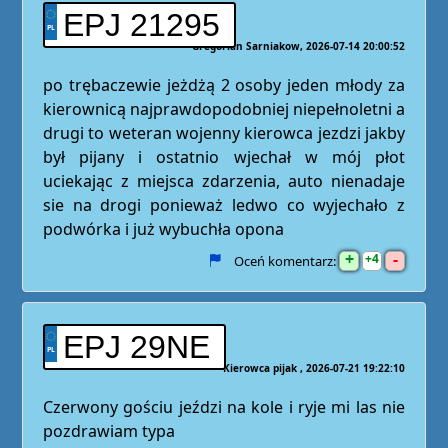
EPJ 21295
Gregorian Sarniakow
2026-07-14 20:00:52
po trębaczewie jeżdżą 2 osoby jeden młody za
kierownicą najprawdopodobniej niepełnoletni a
drugi to weteran wojenny kierowca jezdzi jakby
był pijany i ostatnio wjechał w mój płot
uciekając z miejsca zdarzenia, auto nienadaje
sie na drogi ponieważ ledwo co wyjechało z
podwórka i już wybuchła opona
+
-
4
Oceń komentarz:
EPJ 29NE
Kierowca pijak
2026-07-21 19:22:10
Czerwony gościu jeździ na kole i ryje mi las nie
pozdrawiam typa