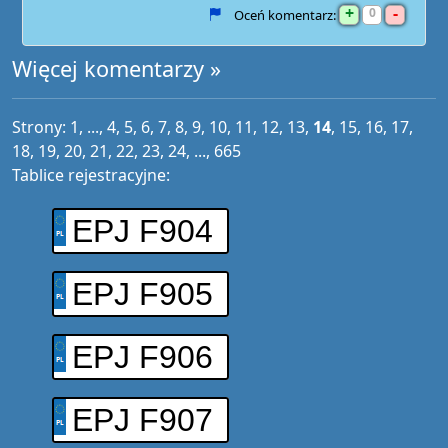
+
-
0
Oceń komentarz:
Więcej komentarzy »
Strony:
1
, ...,
4
,
5
,
6
,
7
,
8
,
9
,
10
,
11
,
12
,
13
,
14
,
15
,
16
,
17
,
18
,
19
,
20
,
21
,
22
,
23
,
24
, ...,
665
Tablice rejestracyjne:
EPJ F904
EPJ F905
EPJ F906
EPJ F907