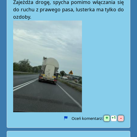
Zajeżdża drogę, spycha pomimo włączania się
do ruchu z prawego pasa, lusterka ma tylko do
ozdoby.
+
-
1
Oceń komentarz: