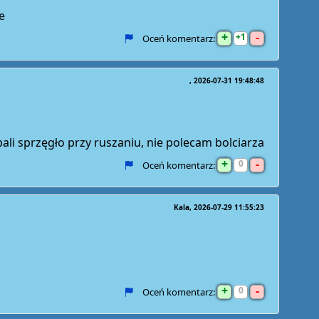
e
+
-
1
Oceń komentarz:
2026-07-31 19:48:48
ali sprzęgło przy ruszaniu, nie polecam bolciarza
+
-
0
Oceń komentarz:
Kala
2026-07-29 11:55:23
+
-
0
Oceń komentarz: