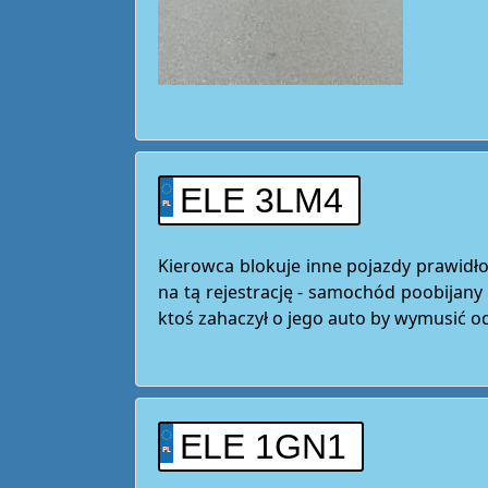
ELE 3LM4
Kierowca blokuje inne pojazdy prawi
na tą rejestrację - samochód poobijany 
ktoś zahaczył o jego auto by wymusić 
ELE 1GN1