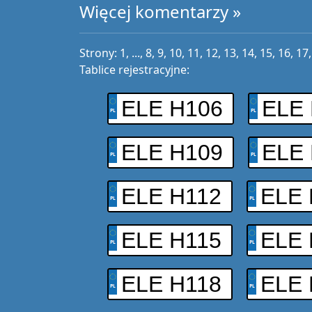
Więcej komentarzy »
Strony:
1
, ...,
8
,
9
,
10
,
11
,
12
,
13
,
14
,
15
,
16
,
17
Tablice rejestracyjne:
ELE H106
ELE
ELE H109
ELE 
ELE H112
ELE 
ELE H115
ELE 
ELE H118
ELE 