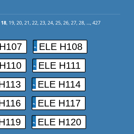
,
18
,
19
,
20
,
21
,
22
,
23
,
24
,
25
,
26
,
27
,
28
, ...,
427
 H107
ELE H108
H110
ELE H111
H113
ELE H114
H116
ELE H117
H119
ELE H120