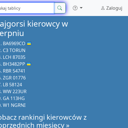
Zaloguj
ajgorsi kierowcy w
ierpniu
BA6969CO
C3 TORUN
LCH 87035
BH3482PP
RBR 54741
ZGR 01776
LB 58124
WW 223UR
GA 113HG
W1 NGRNI
obacz rankingi kierowców z
oprzednich miesięcy »