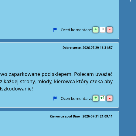
+
-
0
Oceń komentarz:
Dobre serce
2026-07-29 16:31:57
dłowo zaparkowane pod sklepem. Polecam uważać
z każdej strony, młody, kierowca który czeka aby
odszkodowanie!
+
-
1
Oceń komentarz:
Kierowca spod Dino
2026-07-31 21:09:11