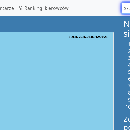
tarze
Rankingi kierowców
N
s
Siofer
2026-08-06 12:03:25
Z
p