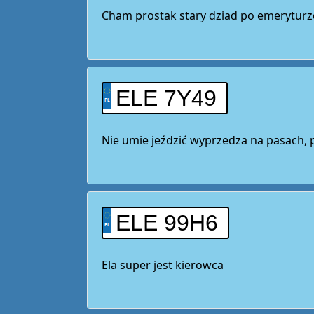
Cham prostak stary dziad po emeryturz
ELE 7Y49
Nie umie jeździć wyprzedza na pasach, p
ELE 99H6
Ela super jest kierowca