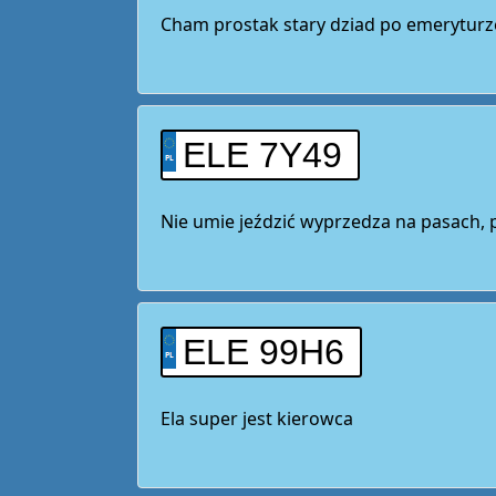
Cham prostak stary dziad po emeryturz
ELE 7Y49
Nie umie jeździć wyprzedza na pasach, p
ELE 99H6
Ela super jest kierowca