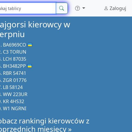
Zaloguj
ajgorsi kierowcy w
ierpniu
BA6969CO
C3 TORUN
LCH 87035
BH3482PP
RBR 54741
ZGR 01776
LB 58124
WW 223UR
KR 4HS32
W1 NGRNI
obacz rankingi kierowców z
oprzednich miesięcy »