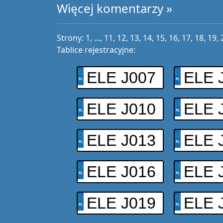
Więcej komentarzy »
Strony:
1
, ...,
11
,
12
,
13
,
14
,
15
,
16
,
17
,
18
,
19
,
Tablice rejestracyjne:
ELE J007
ELE 
ELE J010
ELE 
ELE J013
ELE 
ELE J016
ELE 
ELE J019
ELE 