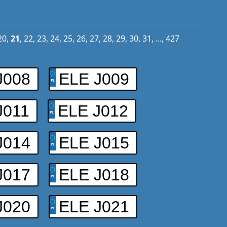
20
,
21
,
22
,
23
,
24
,
25
,
26
,
27
,
28
,
29
,
30
,
31
, ...,
427
J008
ELE J009
J011
ELE J012
J014
ELE J015
J017
ELE J018
J020
ELE J021