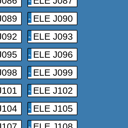
J086
ELE J087
J089
ELE J090
J092
ELE J093
J095
ELE J096
J098
ELE J099
J101
ELE J102
J104
ELE J105
J107
ELE J108