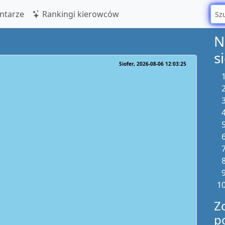
tarze
Rankingi kierowców
N
s
Siofer
2026-08-06 12:03:25
Z
p