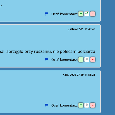
e
+
-
1
Oceń komentarz:
2026-07-31 19:48:48
ali sprzęgło przy ruszaniu, nie polecam bolciarza
+
-
0
Oceń komentarz:
Kala
2026-07-29 11:55:23
+
-
0
Oceń komentarz: