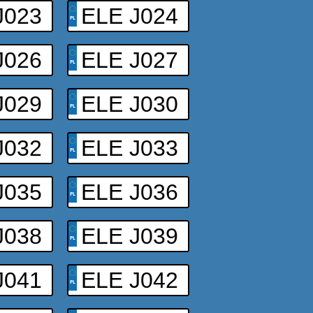
J023
ELE J024
J026
ELE J027
J029
ELE J030
J032
ELE J033
J035
ELE J036
J038
ELE J039
J041
ELE J042