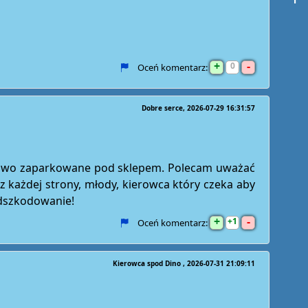
+
-
0
Oceń komentarz:
Dobre serce
2026-07-29 16:31:57
dłowo zaparkowane pod sklepem. Polecam uważać
z każdej strony, młody, kierowca który czeka aby
odszkodowanie!
+
-
1
Oceń komentarz:
Kierowca spod Dino
2026-07-31 21:09:11