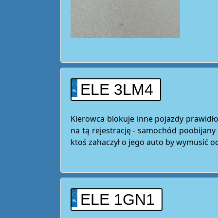
ELE 3LM4
Kierowca blokuje inne pojazdy prawi
na tą rejestrację - samochód poobijany 
ktoś zahaczył o jego auto by wymusić 
ELE 1GN1