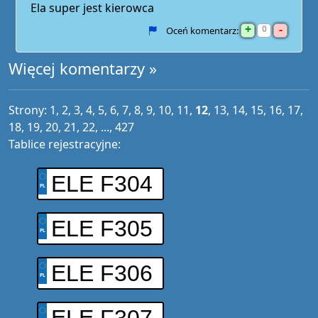
Ela super jest kierowca
+
-
0
Oceń komentarz:
Więcej komentarzy »
Strony:
1
,
2
,
3
,
4
,
5
,
6
,
7
,
8
,
9
,
10
,
11
,
12
,
13
,
14
,
15
,
16
,
17
,
18
,
19
,
20
,
21
,
22
, ...,
427
Tablice rejestracyjne:
ELE F304
ELE F305
ELE F306