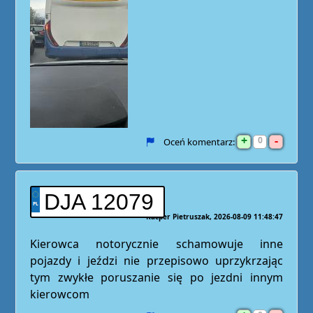
+
-
0
Oceń komentarz:
DJA 12079
Kacper Pietruszak
2026-08-09 11:48:47
Kierowca notorycznie schamowuje inne
pojazdy i jeździ nie przepisowo uprzykrzając
tym zwykłe poruszanie się po jezdni innym
kierowcom