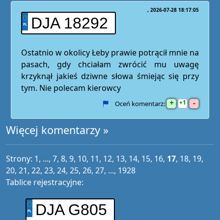
2026-07-28 18:17:05
DJA 18292
Ostatnio w okolicy Łeby prawie potrącił mnie na
pasach, gdy chciałam zwrócić mu uwagę
krzyknął jakieś dziwne słowa śmiejąc się przy
tym. Nie polecam kierowcy
+
-
1
Oceń komentarz:
Więcej komentarzy »
Strony:
1
, ...,
7
,
8
,
9
,
10
,
11
,
12
,
13
,
14
,
15
,
16
,
17
,
18
,
19
,
20
,
21
,
22
,
23
,
24
,
25
,
26
,
27
, ...,
1928
Tablice rejestracyjne:
DJA G805