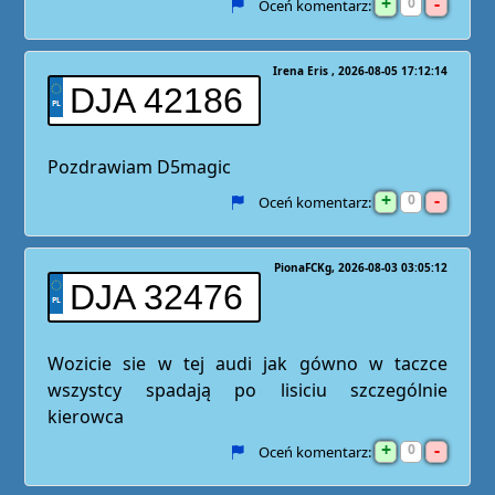
+
-
0
Oceń komentarz:
Irena Eris
2026-08-05 17:12:14
DJA 42186
Pozdrawiam D5magic
+
-
0
Oceń komentarz:
PionaFCKg
2026-08-03 03:05:12
DJA 32476
Wozicie sie w tej audi jak gówno w taczce
wszystcy spadają po lisiciu szczególnie
kierowca
+
-
0
Oceń komentarz: