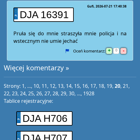
Gufi
2026-07-21 17:40:38
DJA 16391
Pruła się do mnie straszyła mnie policja i na
wstecznym nie umie jechać
+
-
0
Oceń komentarz:
Więcej komentarzy »
Strony:
1
, ...,
10
,
11
,
12
,
13
,
14
,
15
,
16
,
17
,
18
,
19
,
20
,
21
,
22
,
23
,
24
,
25
,
26
,
27
,
28
,
29
,
30
, ...,
1928
Tablice rejestracyjne:
DJA H706
DJA H707