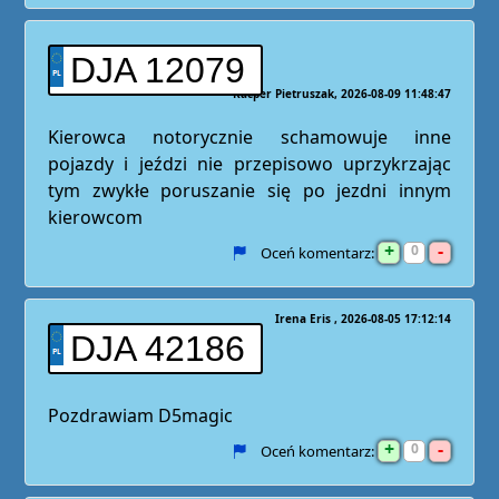
DJA 12079
Kacper Pietruszak
2026-08-09 11:48:47
Kierowca notorycznie schamowuje inne
pojazdy i jeździ nie przepisowo uprzykrzając
tym zwykłe poruszanie się po jezdni innym
kierowcom
+
-
0
Oceń komentarz:
Irena Eris
2026-08-05 17:12:14
DJA 42186
Pozdrawiam D5magic
+
-
0
Oceń komentarz: