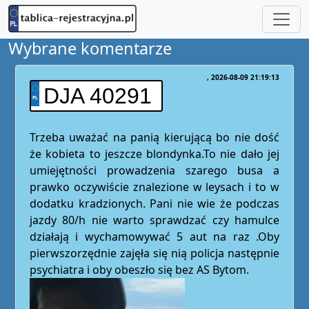
Wybrane komentarze
2026-08-09 21:19:13
DJA 40291
Trzeba uważać na panią kierującą bo nie dość
że kobieta to jeszcze blondynka.To nie dało jej
umiejętności prowadzenia szarego busa a
prawko oczywiście znalezione w leysach i to w
dodatku kradzionych. Pani nie wie że podczas
jazdy 80/h nie warto sprawdzać czy hamulce
działają i wychamowywać 5 aut na raz .Oby
pierwszorzędnie zajęła się nią policja następnie
psychiatra i oby obeszło się bez AS Bytom.