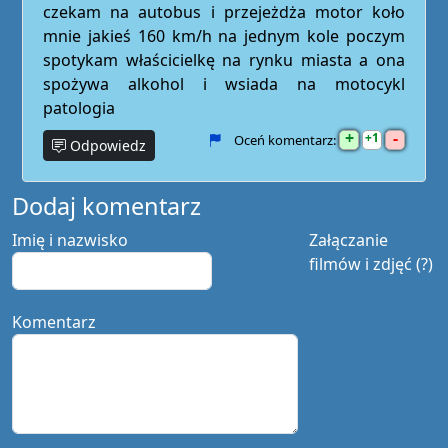
czekam na autobus i przejeżdża motor koło
mnie jakieś 160 km/h na jednym kole poczym
spotykam właścicielkę na rynku miasta a ona
spożywa alkohol i wsiada na motocykl
patologia
+
-
1
Oceń komentarz:
Odpowiedz
Dodaj komentarz
Imię i nazwisko
Załączanie
filmów i zdjęć (?)
Komentarz