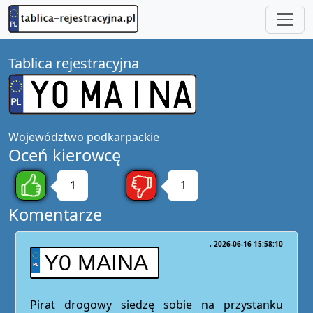
Tablica rejestracyjna
Województwo
podkarpackie
Oceń kierowcę
1
1
Komentarze
2026-06-16 15:58:10
Y0 MAINA
Pirat drogowy siedzę sobie na przystanku