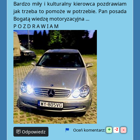
Bardzo miły i kulturalny kierowca pozdrawiam
jak trzeba to pomoże w potrzebie. Pan posada
Bogatą wiedzę motoryzacyjna ...
P O Z D R A W I A M
+
-
2
Oceń komentarz:
Odpowiedz