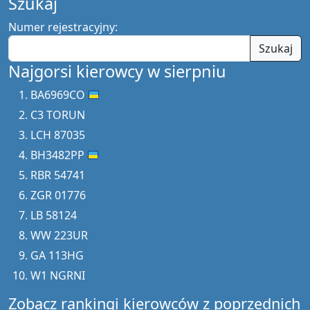
Szukaj
Numer rejestracyjny:
Szukaj
Najgorsi kierowcy w sierpniu
BA6969CO
C3 TORUN
LCH 87035
BH3482PP
RBR 54741
ZGR 01776
LB 58124
WW 223UR
GA 113HG
W1 NGRNI
Zobacz rankingi kierowców z poprzednich