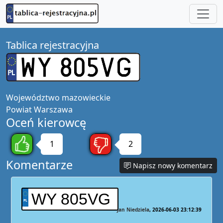
Tablica rejestracyjna
Województwo
mazowieckie
Powiat
Warszawa
Oceń kierowcę
1
2
Komentarze
Napisz nowy komentarz
WY 805VG
Jan Niedziela
2026-06-03 23:12:39