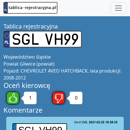
Tablica rejestracyjna
Województwo
śląskie
Powiat
Gliwice (powiat)
Pojazd:
CHEVROLET AVEO HATCHBACK, lata produkcji:
2008-2012
Oceń kierowcę
1
0
Komentarze
Ford SMI
2021-02-25 18:38:33