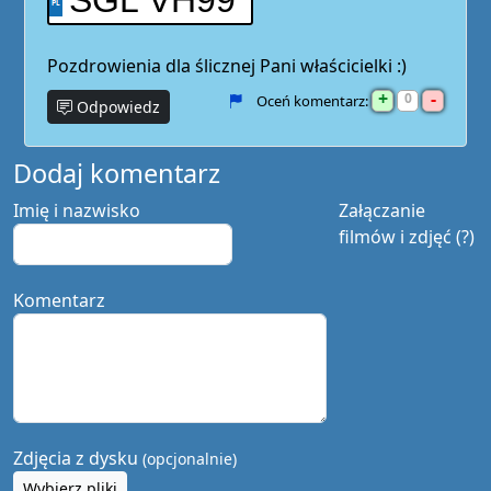
SGL VH99
Pozdrowienia dla ślicznej Pani właścicielki :)
+
-
0
Oceń komentarz:
Odpowiedz
Dodaj komentarz
Imię i nazwisko
Załączanie
filmów i zdjęć (?)
Komentarz
Zdjęcia z dysku
(opcjonalnie)
Wybierz pliki