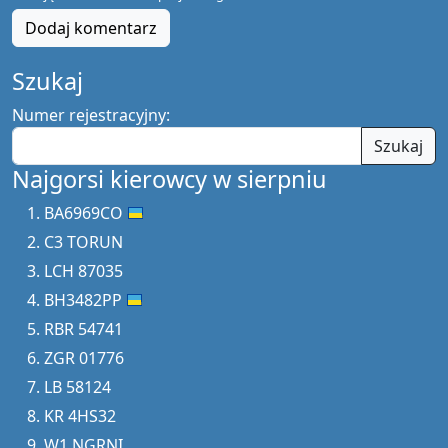
Dodaj komentarz
Szukaj
Numer rejestracyjny:
Szukaj
Najgorsi kierowcy w sierpniu
BA6969CO
C3 TORUN
LCH 87035
BH3482PP
RBR 54741
ZGR 01776
LB 58124
KR 4HS32
W1 NGRNI