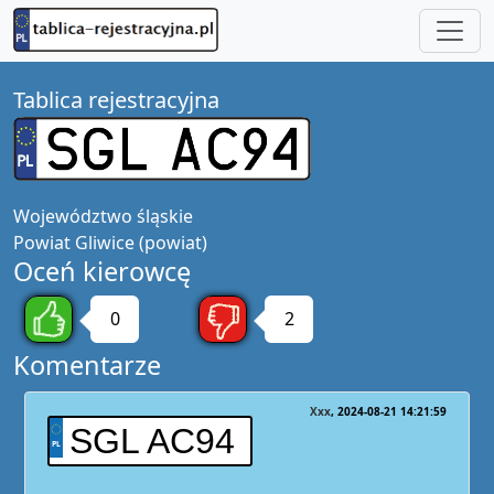
Tablica rejestracyjna
Województwo
śląskie
Powiat
Gliwice (powiat)
Oceń kierowcę
0
2
Komentarze
Xxx
2024-08-21 14:21:59
SGL AC94