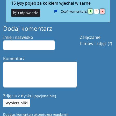
15 lysy pojeb za kolkiem wjechal w sarne
+
-
1
Oceń komentarz:
Odpowiedz
Dodaj komentarz
Imię i nazwisko
Załączanie
filmów i zdjęć (?)
Komentarz
Zdjęcia z dysku
(opcjonalnie)
Wybierz pliki
Dodając komentarz akceptujesz
regulamin