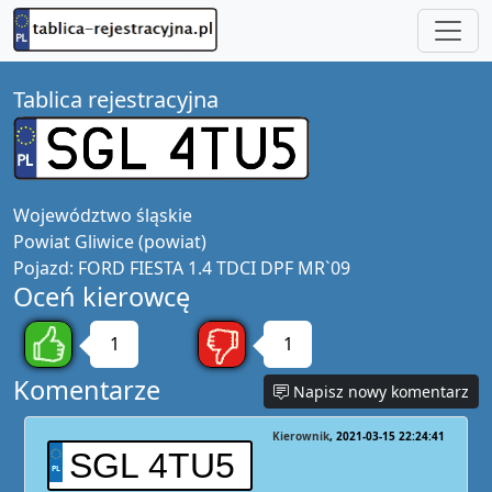
Tablica rejestracyjna
Województwo
śląskie
Powiat
Gliwice (powiat)
Pojazd:
FORD FIESTA 1.4 TDCI DPF MR`09
Oceń kierowcę
1
1
Komentarze
Napisz nowy komentarz
Kierownik
2021-03-15 22:24:41
SGL 4TU5