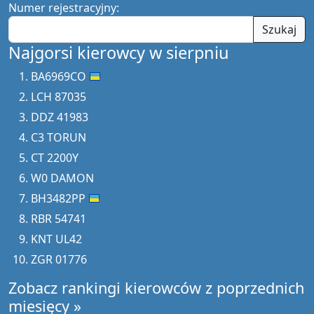
Numer rejestracyjny:
Szukaj
Najgorsi kierowcy w sierpniu
BA6969CO
LCH 87035
DDZ 41983
C3 TORUN
CT 2200Y
W0 DAMON
BH3482PP
RBR 54741
KNT UL42
ZGR 01776
Zobacz rankingi kierowców z poprzednich
miesięcy »