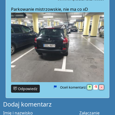
Parkowanie mistrzowskie, nie ma co xD
+
-
5
Oceń komentarz:
Odpowiedz
Dodaj komentarz
Imię i nazwisko
Załączanie