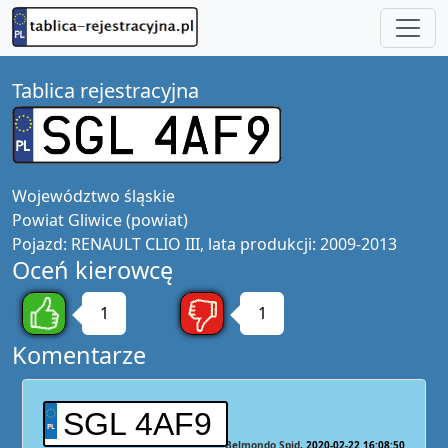
Tablica rejestracyjna
Województwo
śląskie
Powiat
Gliwice (powiat)
Pojazd:
RENAULT CLIO III, lata produkcji: 2009-2013
Oceń kierowcę
1
1
Komentarze
SGL 4AF9
Belmondo Spid
2020-02-22 16:08:50