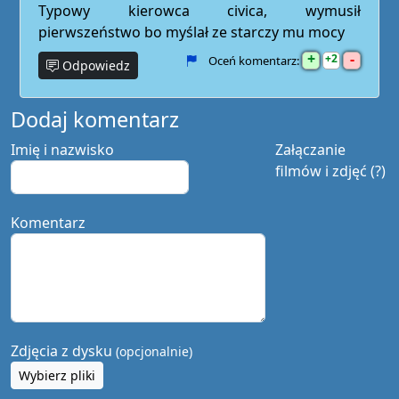
Typowy kierowca civica, wymusił
pierwszeństwo bo myślał ze starczy mu mocy
+
-
2
Oceń komentarz:
Odpowiedz
Dodaj komentarz
Imię i nazwisko
Załączanie
filmów i zdjęć (?)
Komentarz
Zdjęcia z dysku
(opcjonalnie)
Wybierz pliki