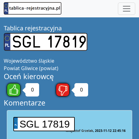
Tablica rejestracyjna
Województwo
śląskie
Powiat
Gliwice (powiat)
Oceń kierowcę
0
0
Komentarze
SGL 17819
Krzysztof Grzelak
2023-11-12 22:45:16