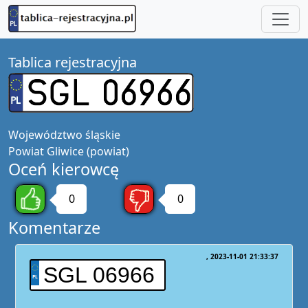
Tablica rejestracyjna
Województwo
śląskie
Powiat
Gliwice (powiat)
Oceń kierowcę
0
0
Komentarze
2023-11-01 21:33:37
SGL 06966