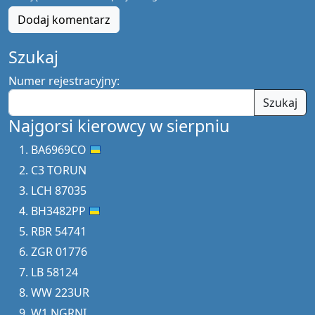
Dodaj komentarz
Szukaj
Numer rejestracyjny:
Szukaj
Najgorsi kierowcy w sierpniu
BA6969CO
C3 TORUN
LCH 87035
BH3482PP
RBR 54741
ZGR 01776
LB 58124
WW 223UR
W1 NGRNI