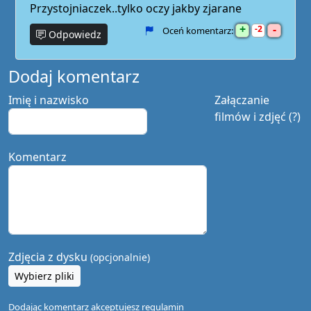
Przystojniaczek..tylko oczy jakby zjarane
+
-
2
Oceń komentarz:
Odpowiedz
Dodaj komentarz
Imię i nazwisko
Załączanie
filmów i zdjęć (?)
Komentarz
Zdjęcia z dysku
(opcjonalnie)
Wybierz pliki
Dodając komentarz akceptujesz
regulamin