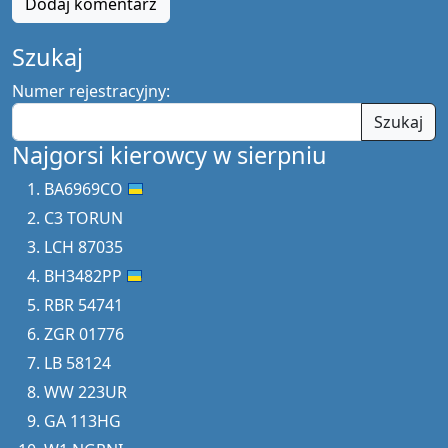
Dodaj komentarz
Szukaj
Numer rejestracyjny:
Szukaj
Najgorsi kierowcy w sierpniu
BA6969CO
C3 TORUN
LCH 87035
BH3482PP
RBR 54741
ZGR 01776
LB 58124
WW 223UR
GA 113HG