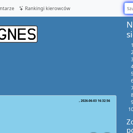
tarze
Rankingi kierowców
N
s
2026-06-03 16:32:56
Z
p