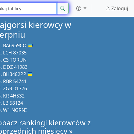
Zaloguj
ajgorsi kierowcy w
ierpniu
BA6969CO
LCH 87035
C3 TORUN
DDZ 41983
BH3482PP
RBR 54741
ZGR 01776
KR 4HS32
LB 58124
W1 NGRNI
obacz rankingi kierowców z
oprzednich miesięcy »