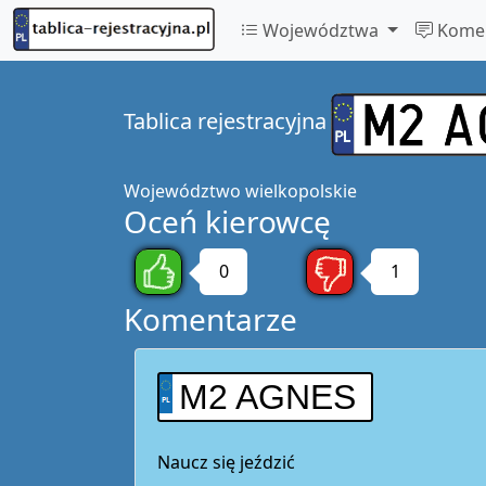
Województwa
Komen
Tablica rejestracyjna
Województwo
wielkopolskie
Oceń kierowcę
0
1
Komentarze
M2 AGNES
Naucz się jeździć