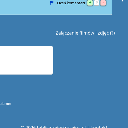
+
-
0
Oceń komentarz:
Załączanie filmów i zdjęć (?)
ulamin
© 2026 tablica-rejestracyjna.pl |
kontakt