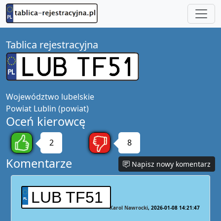
Tablica rejestracyjna
Województwo
lubelskie
Powiat
Lublin (powiat)
Oceń kierowcę
2
8
Komentarze
Napisz nowy komentarz
LUB TF51
Karol Nawrocki
2026-01-08 14:21:47