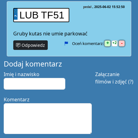
pedal
2025-06-02 15:52:50
LUB TF51
Gruby kutas nie umie parkować
+
-
2
Oceń komentarz:
Odpowiedz
Dodaj komentarz
Imię i nazwisko
Załączanie
filmów i zdjęć (?)
Komentarz