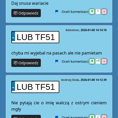
Daj snusa wariacie
+
-
0
Oceń komentarz:
Odpowiedz
Alzheimer
2026-01-08 14:14:10
LUB TF51
chyba mi wyjebal na pasach ale nie pamietam
+
-
1
Oceń komentarz:
Odpowiedz
Andrzej Duda
2026-01-08 14:12:39
LUB TF51
Nie pytają cie o imię walczą z ostrym cieniem
mgły
+
-
0
Oceń komentarz: