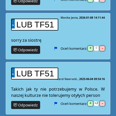
Odpowiedz
Monika Janta
2026-01-08 14:11:44
LUB TF51
sorry za siostrę
+
-
0
Oceń komentarz:
Odpowiedz
LUB TF51
Karol Nawrocki
2025-06-04 09:54:16
Takich jak ty nie potrzebujemy w Polsce. W
naszej kulturze nie tolerujemy otyłych person
+
-
2
Oceń komentarz:
Odpowiedz