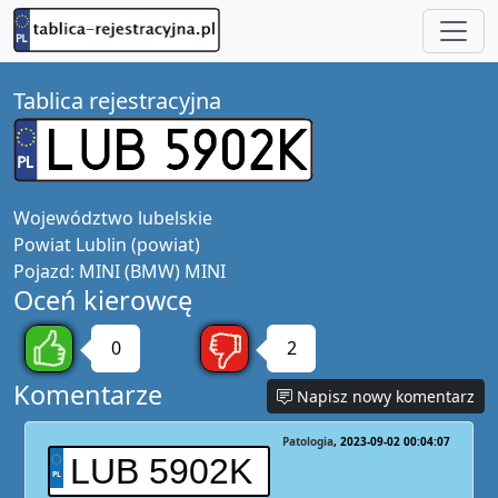
Tablica rejestracyjna
Województwo
lubelskie
Powiat
Lublin (powiat)
Pojazd:
MINI (BMW) MINI
Oceń kierowcę
0
2
Komentarze
Napisz nowy komentarz
Patologia
2023-09-02 00:04:07
LUB 5902K