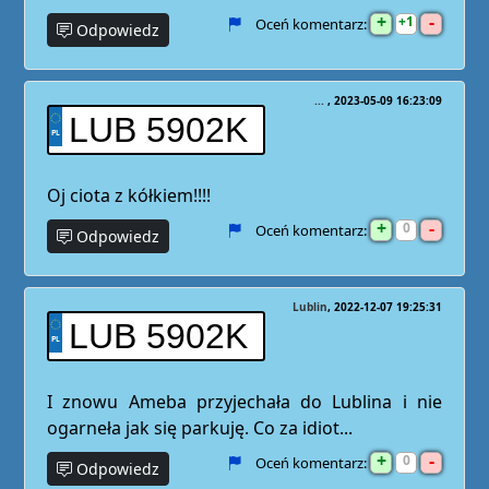
+
-
1
Oceń komentarz:
Odpowiedz
...
2023-05-09 16:23:09
LUB 5902K
Oj ciota z kółkiem!!!!
+
-
0
Oceń komentarz:
Odpowiedz
Lublin
2022-12-07 19:25:31
LUB 5902K
I znowu Ameba przyjechała do Lublina i nie
ogarneła jak się parkuję. Co za idiot...
+
-
0
Oceń komentarz:
Odpowiedz