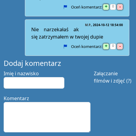
+
-
0
Oceń komentarz:
M.P.
2024-10-12 18:54:00
Nie narzekałaś ak
się zatrzymałem w twojej dupie
+
-
0
Oceń komentarz:
Dodaj komentarz
Imię i nazwisko
Załączanie
filmów i zdjęć (?)
Komentarz