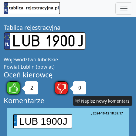
Tablica rejestracyjna
Województwo
lubelskie
Powiat
Lublin (powiat)
Oceń kierowcę
2
0
Komentarze
Napisz nowy komentarz
2024-10-12 18:59:17
LUB 1900J