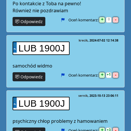
Po kontakcie z Toba na pewno!
Również nie pozdrawiam
+
-
0
Oceń komentarz:
Odpowiedz
krecik
2024-07-02 12:14:38
LUB 1900J
samochód widmo
+
-
1
Oceń komentarz:
Odpowiedz
sernik
2023-10-13 23:06:11
LUB 1900J
psychiczny chłop problemy z hamowaniem
+
-
3
Oceń komentarz: