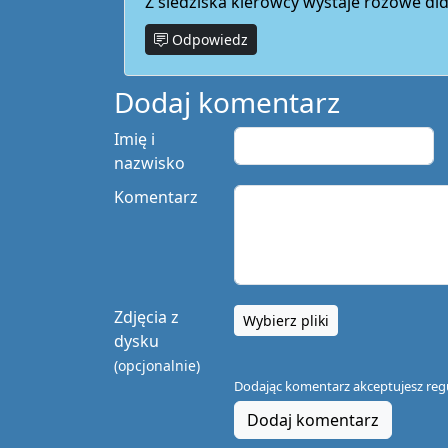
Z siedziska kierowcy wystaje różowe di
Odpowiedz
Dodaj komentarz
Imię i
nazwisko
Komentarz
Zdjęcia z
Wybierz pliki
dysku
(opcjonalnie)
Dodając komentarz akceptujesz
reg
Dodaj komentarz