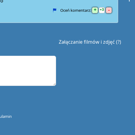
do
+
-
3
Oceń komentarz:
Załączanie filmów i zdjęć (?)
ulamin