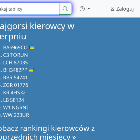
Zaloguj
ajgorsi kierowcy w
ierpniu
BA6969CO
C3 TORUN
LCH 87035
BH3482PP
RBR 54741
ZGR 01776
KR 4HS32
LB 58124
W1 NGRNI
WW 223UR
obacz rankingi kierowców z
oprzednich miesięcy »