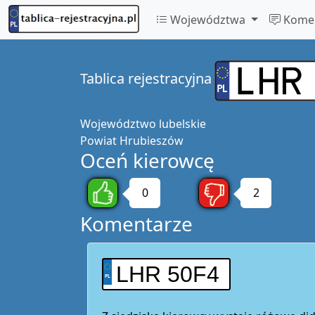
Województwa
Komen
Tablica rejestracyjna
Województwo
lubelskie
Powiat
Hrubieszów
Oceń kierowcę
0
2
Komentarze
LHR 50F4