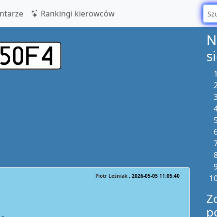
tarze
Rankingi kierowców
N
s
Piotr Leśniak
2026-05-05 11:05:40
Z
p