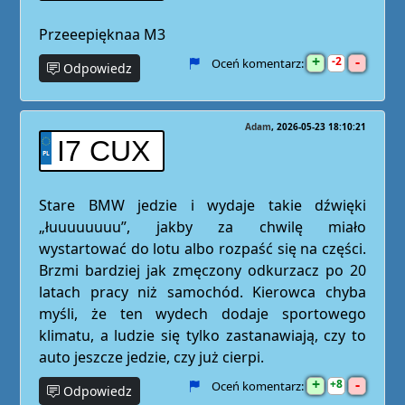
Przeeepięknaa M3
+
-
2
Oceń komentarz:
Odpowiedz
Adam
2026-05-23 18:10:21
I7 CUX
Stare BMW jedzie i wydaje takie dźwięki
„łuuuuuuuu”, jakby za chwilę miało
wystartować do lotu albo rozpaść się na części.
Brzmi bardziej jak zmęczony odkurzacz po 20
latach pracy niż samochód. Kierowca chyba
myśli, że ten wydech dodaje sportowego
klimatu, a ludzie się tylko zastanawiają, czy to
auto jeszcze jedzie, czy już cierpi.
+
-
8
Oceń komentarz:
Odpowiedz