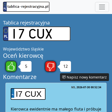
Tablica rejestracyjna
Województwo
śląskie
Oceń kierowcę
5
12
Komentarze
Napisz nowy komentarz
M3
2026-07-30 00:52:34
I7 CUX
Kierowca ewidentnie ma małego fiuta i próbuje