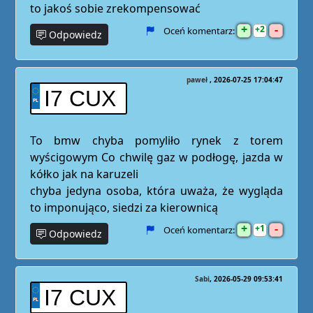
to jakoś sobie zrekompensować
+
-
2
Oceń komentarz:
Odpowiedz
paweł
2026-07-25 17:04:47
I7 CUX
To bmw chyba pomyliło rynek z torem
wyścigowym Co chwilę gaz w podłogę, jazda w
kółko jak na karuzeli
chyba jedyna osoba, która uważa, że wygląda
to imponująco, siedzi za kierownicą
+
-
1
Oceń komentarz:
Odpowiedz
Sabi
2026-05-29 09:53:41
I7 CUX