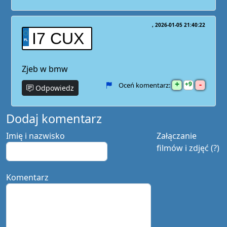
2026-01-05 21:40:22
I7 CUX
Zjeb w bmw
+
-
9
Oceń komentarz:
Odpowiedz
Dodaj komentarz
Imię i nazwisko
Załączanie
filmów i zdjęć (?)
Komentarz