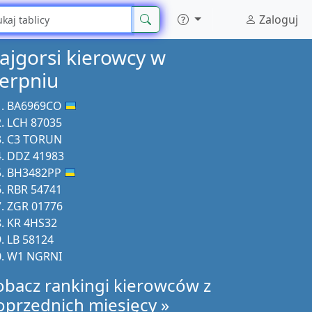
Zaloguj
ajgorsi kierowcy w
ierpniu
BA6969CO
LCH 87035
C3 TORUN
DDZ 41983
BH3482PP
RBR 54741
ZGR 01776
KR 4HS32
LB 58124
W1 NGRNI
obacz rankingi kierowców z
oprzednich miesięcy »