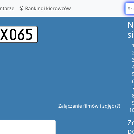
tarze
Rankingi kierowców
N
s
Załączanie filmów i zdjęć (?)
Z
p