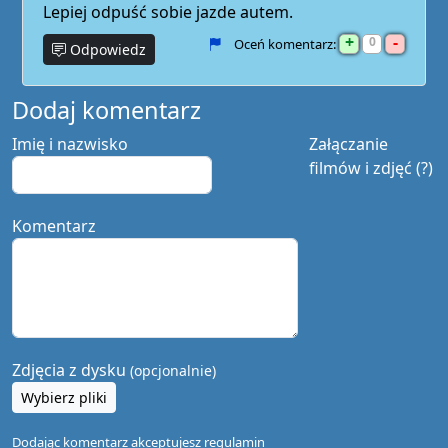
Lepiej odpuść sobie jazde autem.
+
-
0
Oceń komentarz:
Odpowiedz
Dodaj komentarz
Imię i nazwisko
Załączanie
filmów i zdjęć (?)
Komentarz
Zdjęcia z dysku
(opcjonalnie)
Wybierz pliki
Dodając komentarz akceptujesz
regulamin