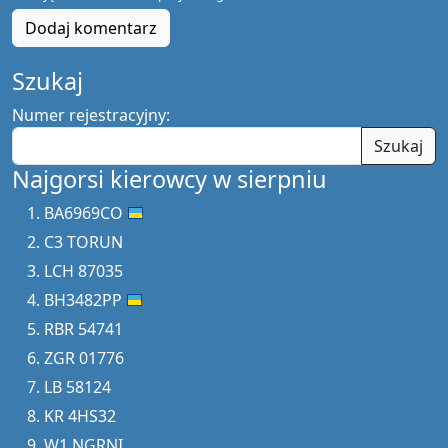
Dodaj komentarz
Szukaj
Numer rejestracyjny:
Szukaj
Najgorsi kierowcy w sierpniu
BA6969CO
C3 TORUN
LCH 87035
BH3482PP
RBR 54741
ZGR 01776
LB 58124
KR 4HS32
W1 NGRNI