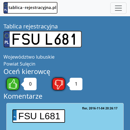
Tablica rejestracyjna
Województwo
lubuskie
Powiat
Sulęcin
Oceń kierowcę
0
1
Komentarze
flor
2016-11-04 20:26:17
FSU L681