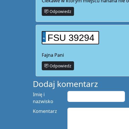
Ciekawe w którym miejscu hahaha nie o
Odpowiedz
FSU 39294
Fajna Pani
Odpowiedz
Dodaj komentarz
Imię i
nazwisko
Komentarz