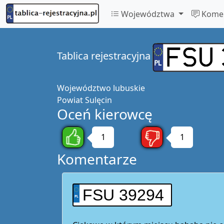
Województwa
Komen
Tablica rejestracyjna
Województwo
lubuskie
Powiat
Sulęcin
Oceń kierowcę
1
1
Komentarze
FSU 39294