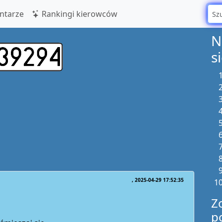
tarze
Rankingi kierowców
N
s
2025-04-29 17:52:35
Z
p