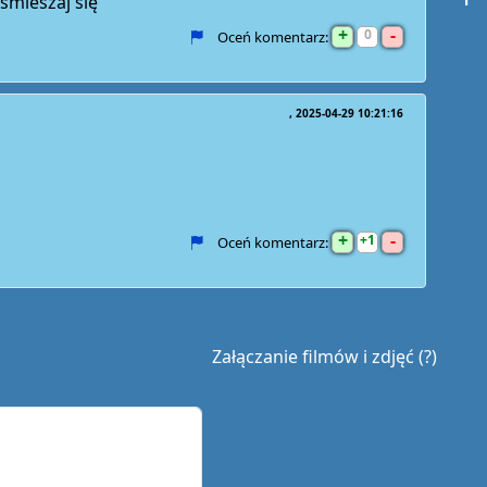
śmieszaj się
+
-
0
Oceń komentarz:
2025-04-29 10:21:16
+
-
1
Oceń komentarz:
Załączanie filmów i zdjęć (?)