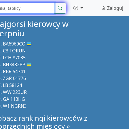
Zaloguj
ajgorsi kierowcy w
ierpniu
BA6969CO
C3 TORUN
LCH 87035
BH3482PP
RBR 54741
ZGR 01776
LB 58124
WW 223UR
GA 113HG
W1 NGRNI
obacz rankingi kierowców z
oprzednich miesięcy »