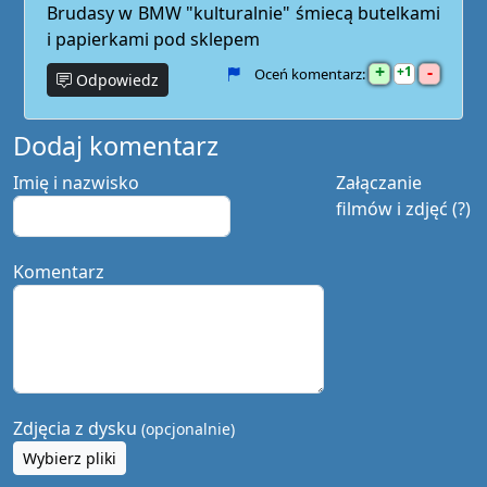
Brudasy w BMW "kulturalnie" śmiecą butelkami
i papierkami pod sklepem
+
-
1
Oceń komentarz:
Odpowiedz
Dodaj komentarz
Imię i nazwisko
Załączanie
filmów i zdjęć (?)
Komentarz
Zdjęcia z dysku
(opcjonalnie)
Wybierz pliki