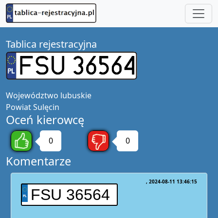
Tablica rejestracyjna
Województwo
lubuskie
Powiat
Sulęcin
Oceń kierowcę
0
0
Komentarze
2024-08-11 13:46:15
FSU 36564