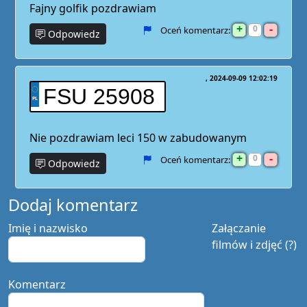
Fajny golfik pozdrawiam
+
-
0
Oceń komentarz:
Odpowiedz
2024-09-09 12:02:19
FSU 25908
Nie pozdrawiam leci 150 w zabudowanym
+
-
0
Oceń komentarz:
Odpowiedz
Dodaj komentarz
Imię i nazwisko
Załączanie
filmów i zdjęć (?)
Komentarz