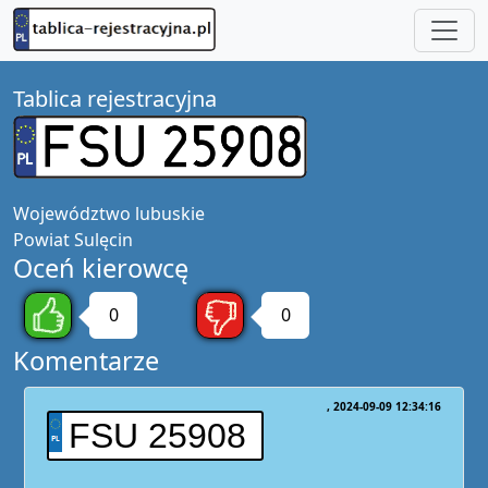
Tablica rejestracyjna
Województwo
lubuskie
Powiat
Sulęcin
Oceń kierowcę
0
0
Komentarze
2024-09-09 12:34:16
FSU 25908