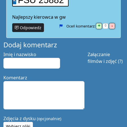
FSU 25882
Najlepszy kierowca w gw
+
-
0
Oceń komentarz:
Odpowiedz
Dodaj komentarz
Imię i nazwisko
Załączanie
filmów i zdjęć (?)
Komentarz
Zdjęcia z dysku
(opcjonalnie)
Wybierz pliki