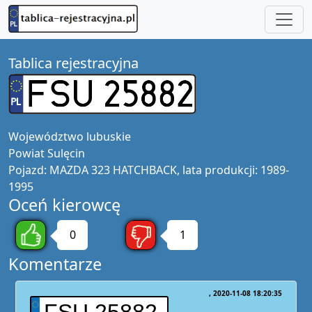
Tablica rejestracyjna
Województwo
lubuskie
Powiat
Sulęcin
Pojazd:
MAZDA 323 HATCHBACK, lata produkcji: 1989-
1995
Oceń kierowcę
0
1
Komentarze
2020-11-08 18:20:35