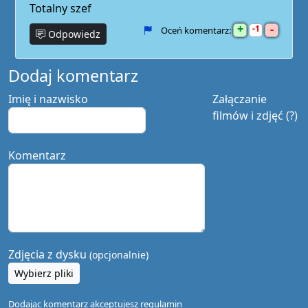
Totalny szef
+
-
1
Oceń komentarz:
Odpowiedz
Dodaj komentarz
Imię i nazwisko
Załączanie
filmów i zdjęć (?)
Komentarz
Zdjęcia z dysku
(opcjonalnie)
Wybierz pliki
Dodając komentarz akceptujesz
regulamin