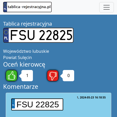
Tablica rejestracyjna
Województwo
lubuskie
Powiat
Sulęcin
Oceń kierowcę
1
0
Komentarze
1
2024-05-23 16:18:55
FSU 22825