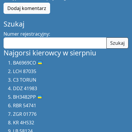
Dodaj komentarz
Szukaj
Numer rejestracyjny:
Szukaj
Najgorsi kierowcy w sierpniu
BA6969CO
LCH 87035
C3 TORUN
DDZ 41983
BH3482PP
RBR 54741
ZGR 01776
KR 4HS32
LB 58124