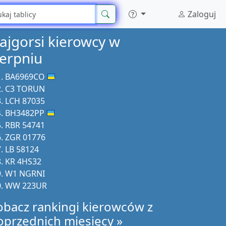
Zaloguj
ajgorsi kierowcy w
ierpniu
BA6969CO
C3 TORUN
LCH 87035
BH3482PP
RBR 54741
ZGR 01776
LB 58124
KR 4HS32
W1 NGRNI
WW 223UR
obacz rankingi kierowców z
oprzednich miesięcy »