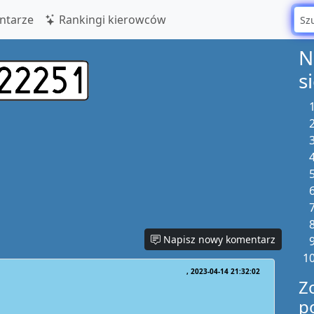
tarze
Rankingi kierowców
N
s
Napisz nowy komentarz
2023-04-14 21:32:02
Z
p