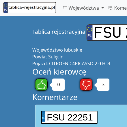
Województwa
Komen
Tablica rejestracyjna
Województwo
lubuskie
Powiat
Sulęcin
Pojazd:
CITROËN C4PICASSO 2.0 HDI
Oceń kierowcę
0
3
Komentarze
FSU 22251