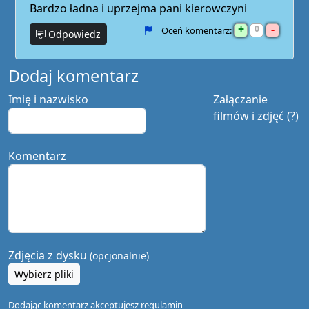
Bardzo ładna i uprzejma pani kierowczyni
+
-
0
Oceń komentarz:
Odpowiedz
Dodaj komentarz
Imię i nazwisko
Załączanie
filmów i zdjęć (?)
Komentarz
Zdjęcia z dysku
(opcjonalnie)
Wybierz pliki
Dodając komentarz akceptujesz
regulamin