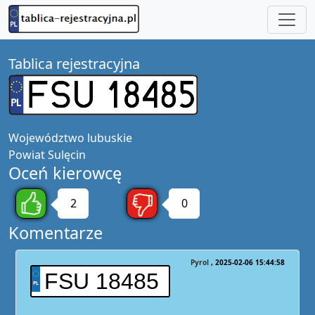
Tablica rejestracyjna
Województwo
lubuskie
Powiat
Sulęcin
Oceń kierowcę
2
0
Komentarze
Pyrol
2025-02-06 15:44:58
FSU 18485